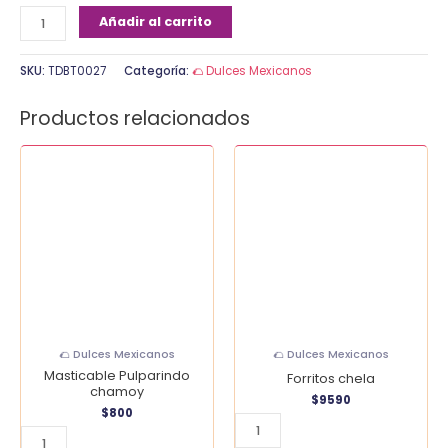
Añadir al carrito
SKU:
TDBT0027
Categoría:
🌮 Dulces Mexicanos
Productos relacionados
Masticable
Forritos
Pulparindo
chela
chamoy
cantidad
cantidad
🌮 Dulces Mexicanos
🌮 Dulces Mexicanos
Masticable Pulparindo
Forritos chela
chamoy
$
9590
$
800