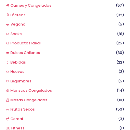
🥩 Carnes y Congelados
(57)
🥛 Lácteos
(32)
🥗 Vegano
(5)
🥠 Snaks
(81)
🍞 Productos Ideal
(25)
🧁 Dulces Chilenos
(30)
🧃 Bebidas
(22)
🥚 Huevos
(2)
🥔 Legumbres
(5)
🦪 Mariscos Congelados
(14)
🥟 Masas Congeladas
(10)
🥜 Frutos Secos
(59)
🥣 Cereal
(3)
🏋️‍♂️ Fitness
(1)