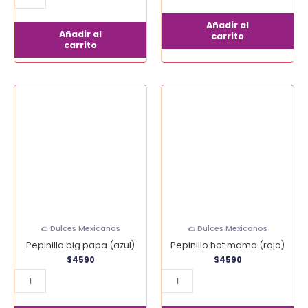
Añadir al
Añadir al
carrito
carrito
Pepinillo
Pepinillo
big
hot
papa
mama
(azul)
(rojo)
cantidad
cantidad
🌮 Dulces Mexicanos
🌮 Dulces Mexicanos
Pepinillo big papa (azul)
Pepinillo hot mama (rojo)
$
4590
$
4590