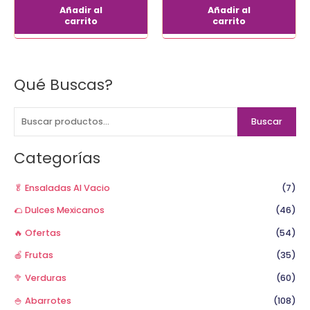
Añadir al
Añadir al
carrito
carrito
Qué Buscas?
B
u
s
Buscar
c
a
Categorías
r
p
🥬 Ensaladas Al Vacio
(7)
o
🌮 Dulces Mexicanos
(46)
r
🔥 Ofertas
(54)
:
🍎 Frutas
(35)
🥦 Verduras
(60)
🍚 Abarrotes
(108)