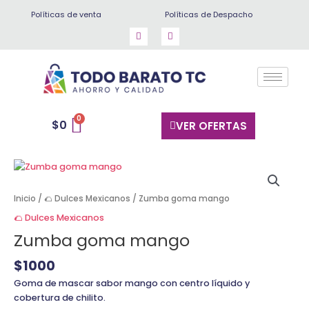
Ir
Políticas de venta
Políticas de Despacho
al
contenido
$
0
VER OFERTAS
Zumba
goma
mango
Inicio
/
🌮 Dulces Mexicanos
/ Zumba goma mango
cantidad
🌮 Dulces Mexicanos
Zumba goma mango
$
1000
Goma de mascar sabor mango con centro líquido y
cobertura de chilito.