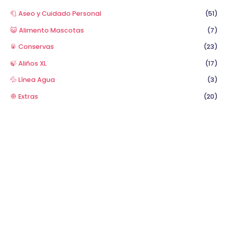
🧻 Aseo y Cuidado Personal
(51)
😺 Alimento Mascotas
(7)
🥫 Conservas
(23)
🍃 Aliños XL
(17)
💦 Línea Agua
(3)
🧅 Extras
(20)