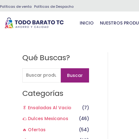
Ir
Políticas de venta
Políticas de Despacho
al
contenido
INICIO
NUESTROS PROD
Qué Buscas?
B
u
s
Buscar
c
a
Categorías
r
🥬 Ensaladas Al Vacio
(7)
p
o
🌮 Dulces Mexicanos
(46)
r
🔥 Ofertas
(54)
: