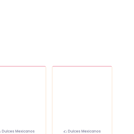
Paleta
ina
mango
cantidad
dad
 Dulces Mexicanos
🌮 Dulces Mexicanos