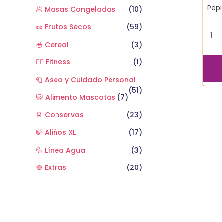
Pepi
🥟 Masas Congeladas
(10)
🥜 Frutos Secos
(59)
🥣 Cereal
(3)
🏋️‍♂️ Fitness
(1)
🧻 Aseo y Cuidado Personal
(51)
😺 Alimento Mascotas
(7)
🥫 Conservas
(23)
🍃 Aliños XL
(17)
💦 Línea Agua
(3)
🧅 Extras
(20)