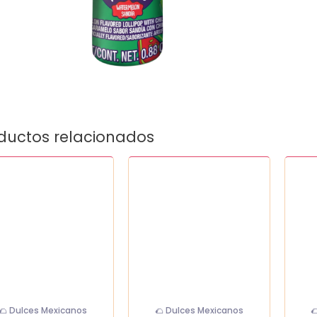
ductos relacionados
llo
Forritos
Salsa
chela
valent
a
cantidad
negra
)
canti
idad
🌮 Dulces Mexicanos
🌮 Dulces Mexicanos
