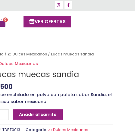
VER OFERTAS
cas
cio
/
🌮 Dulces Mexicanos
/ Lucas muecas sandia
ecas
 Dulces Mexicanos
ndia
ucas muecas sandia
ntidad
1500
lce enchilado en polvo con paleta sabor Sandia, el
ásico sabor mexicano.
Añadir al carrito
U:
TDBT0013
Categoría:
🌮 Dulces Mexicanos