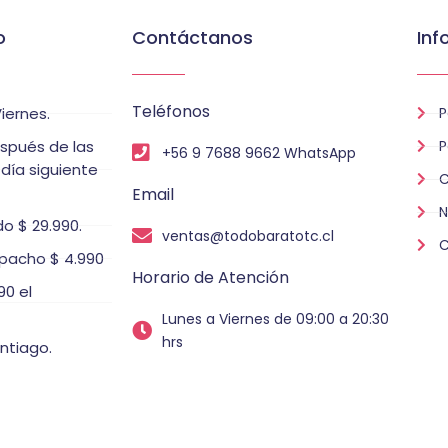
o
Contáctanos
Inf
Teléfonos
iernes.
P
espués de las
P
+56 9 7688 9662 WhatsApp
 día siguiente
C
Email
N
o $ 29.990.
ventas@todobaratotc.cl
C
pacho $ 4.990
Horario de Atención
0 el
Lunes a Viernes de 09:00 a 20:30
hrs
ntiago.