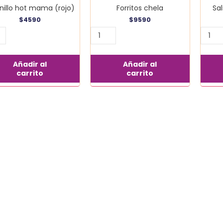
nillo hot mama (rojo)
Forritos chela
Sa
$
4590
$
9590
Añadir al
Añadir al
carrito
carrito