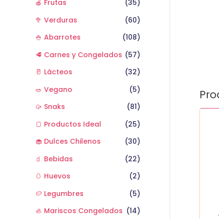
🍎 Frutas
(35)
🥦 Verduras
(60)
🍚 Abarrotes
(108)
🥩 Carnes y Congelados
(57)
🥛 Lácteos
(32)
🥗 Vegano
(5)
Pro
🥠 Snaks
(81)
Pepini
🍞 Productos Ideal
(25)
hot
mam
🧁 Dulces Chilenos
(30)
(rojo
cant
🧃 Bebidas
(22)
🥚 Huevos
(2)
🥔 Legumbres
(5)
🦪 Mariscos Congelados
(14)