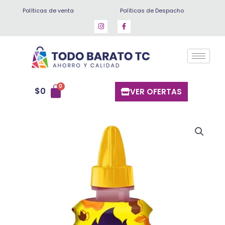
Ir
Políticas de venta
Políticas de Despacho
al
contenido
$
0
VER OFERTAS
Lucas
gusano
tamarindo
cantidad