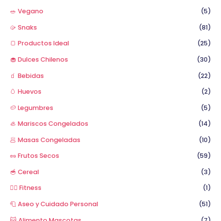
🥗 Vegano
(5)
🥠 Snaks
(81)
🍞 Productos Ideal
(25)
🧁 Dulces Chilenos
(30)
🧃 Bebidas
(22)
🥚 Huevos
(2)
🥔 Legumbres
(5)
🦪 Mariscos Congelados
(14)
🥟 Masas Congeladas
(10)
🥜 Frutos Secos
(59)
🥣 Cereal
(3)
🏋️‍♂️ Fitness
(1)
🧻 Aseo y Cuidado Personal
(51)
😺 Alimento Mascotas
(7)