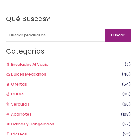
Qué Buscas?
B
u
s
Buscar
c
a
Categorías
r
p
🥬 Ensaladas Al Vacio
(7)
o
🌮 Dulces Mexicanos
(46)
r
🔥 Ofertas
(54)
:
🍎 Frutas
(35)
🥦 Verduras
(60)
🍚 Abarrotes
(108)
🥩 Carnes y Congelados
(57)
🥛 Lácteos
(32)