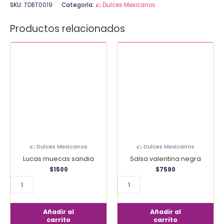
SKU:
TDBT0019
Categoría:
🌮 Dulces Mexicanos
Productos relacionados
Lucas
Salsa
muecas
valentina
sandia
negra
cantidad
cantidad
🌮 Dulces Mexicanos
🌮 Dulces Mexicanos
Lucas muecas sandia
Salsa valentina negra
$
1500
$
7590
Añadir al
Añadir al
carrito
carrito