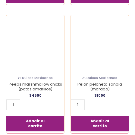
Peeps
Pelón
marshmallow
peloneta
chicks
sandia
(patos
(morado)
amarillos)
cantidad
cantidad
🌮 Dulces Mexicanos
🌮 Dulces Mexicanos
Peeps marshmallow chicks
Pelón peloneta sandia
(patos amarillos)
(morado)
$
4590
$
1000
Añadir al
Añadir al
carrito
carrito