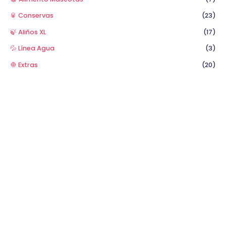
🥫 Conservas
(23)
🍃 Aliños XL
(17)
💦 Línea Agua
(3)
🧅 Extras
(20)