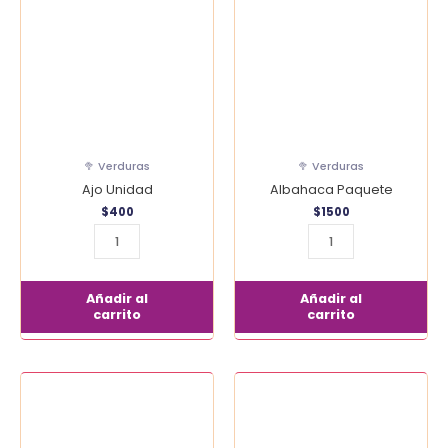
cantidad
cantidad
🥦 Verduras
🥦 Verduras
Ajo Unidad
Albahaca Paquete
$
400
$
1500
Añadir al
Añadir al
carrito
carrito
Alcachofas
Apio
cantidad
Unidad
cantidad