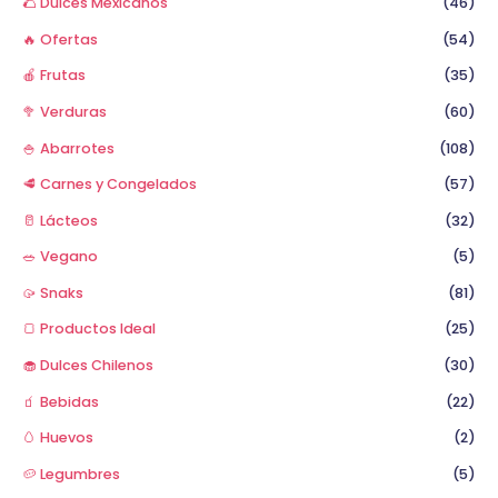
🌮 Dulces Mexicanos
(46)
r
🔥 Ofertas
(54)
:
🍎 Frutas
(35)
🥦 Verduras
(60)
🍚 Abarrotes
(108)
🥩 Carnes y Congelados
(57)
🥛 Lácteos
(32)
🥗 Vegano
(5)
🥠 Snaks
(81)
🍞 Productos Ideal
(25)
🧁 Dulces Chilenos
(30)
🧃 Bebidas
(22)
🥚 Huevos
(2)
🥔 Legumbres
(5)