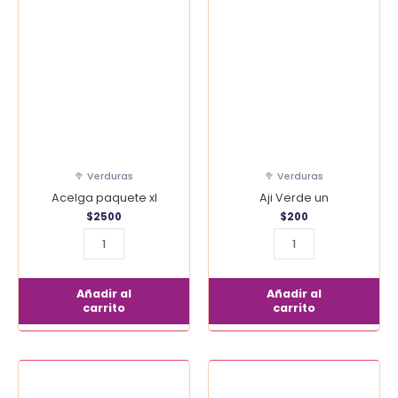
paquete
Verde
xl
un
cantidad
cantidad
🥦 Verduras
🥦 Verduras
Acelga paquete xl
Aji Verde un
$
2500
$
200
Añadir al
Añadir al
carrito
carrito
Ajo
Albahaca
Unidad
Paquete