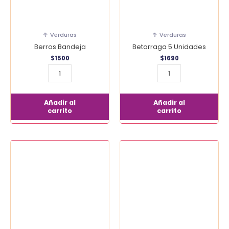
🥦 Verduras
🥦 Verduras
Berros Bandeja
Betarraga 5 Unidades
$
1500
$
1690
Añadir al
Añadir al
carrito
carrito
Brocoli
Bruselas
Unidad
500
cantidad
gr
cantidad