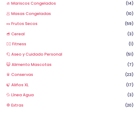
🦪 Mariscos Congelados
(14)
🥟 Masas Congeladas
(10)
🥜 Frutos Secos
(59)
🥣 Cereal
(3)
🏋️‍♂️ Fitness
(1)
🧻 Aseo y Cuidado Personal
(51)
😺 Alimento Mascotas
(7)
🥫 Conservas
(23)
🍃 Aliños XL
(17)
💦 Línea Agua
(3)
🧅 Extras
(20)