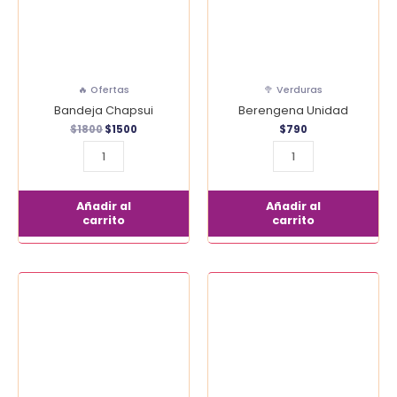
🔥 Ofertas
🥦 Verduras
Bandeja Chapsui
Berengena Unidad
$
1800
$
1500
$
790
Añadir al
Añadir al
carrito
carrito
Berros
Betarraga
Bandeja
5
cantidad
Unidades
cantidad