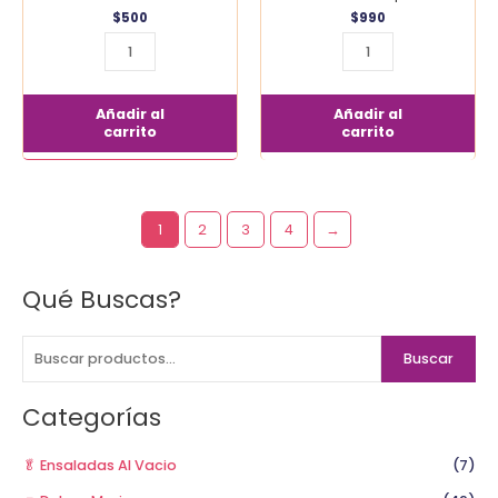
$
500
$
990
Añadir al
Añadir al
carrito
carrito
1
2
3
4
→
Qué Buscas?
B
u
s
Buscar
c
a
Categorías
r
p
🥬 Ensaladas Al Vacio
(7)
o