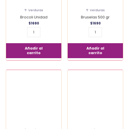
🥦 Verduras
🥦 Verduras
Brocoli Unidad
Bruselas 500 gr
$
1690
$
1690
Añadir al
Añadir al
carrito
carrito
Cebolla
Cebolla
Morada
Nueva
Kg
Unidad
cantidad
cantidad