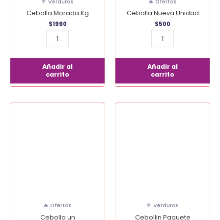
🥦 Verduras
🔥 Ofertas
Cebolla Morada Kg
Cebolla Nueva Unidad
$
1990
$
500
Añadir al
Añadir al
carrito
carrito
Cebolla
Cebollin
un
Paquete
cantidad
cantidad
🔥 Ofertas
🥦 Verduras
Cebolla un
Cebollin Paquete