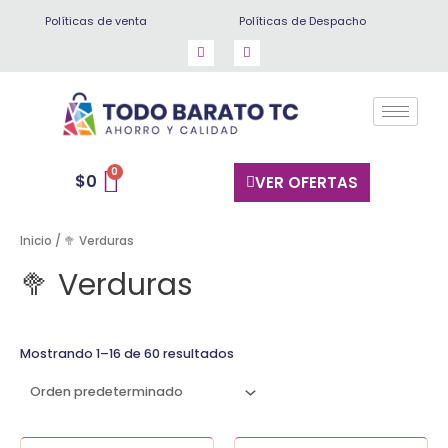
Ir
Políticas de venta
Políticas de Despacho
al
contenido
$
0
VER OFERTAS
Inicio
/ 🥦 Verduras
🥦 Verduras
Mostrando 1–16 de 60 resultados
Acelga
Aji