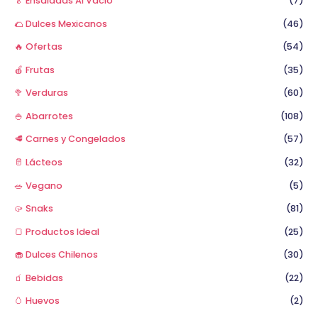
🥬 Ensaladas Al Vacio
(7)
o
🌮 Dulces Mexicanos
(46)
r
🔥 Ofertas
(54)
:
🍎 Frutas
(35)
🥦 Verduras
(60)
🍚 Abarrotes
(108)
🥩 Carnes y Congelados
(57)
🥛 Lácteos
(32)
🥗 Vegano
(5)
🥠 Snaks
(81)
🍞 Productos Ideal
(25)
🧁 Dulces Chilenos
(30)
🧃 Bebidas
(22)
🥚 Huevos
(2)