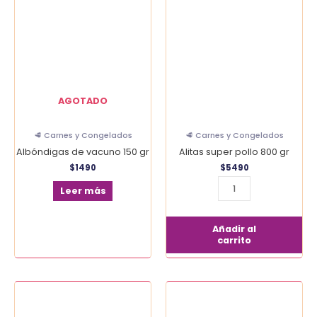
super
pollo
800
gr
cantidad
AGOTADO
🥩 Carnes y Congelados
🥩 Carnes y Congelados
Albóndigas de vacuno 150 gr
Alitas super pollo 800 gr
$
1490
$
5490
Leer más
Añadir al
carrito
Arveja
200