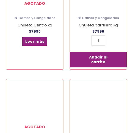
AGOTADO
🥩 Carnes y Congelados
🥩 Carnes y Congelados
Chuleta Centro kg
Chuleta parrillera kg
$
7990
$
7990
Leer más
Añadir al
carrito
Churrasco
Vacuno
receta
del
abuelo
120
gr
cantidad
AGOTADO