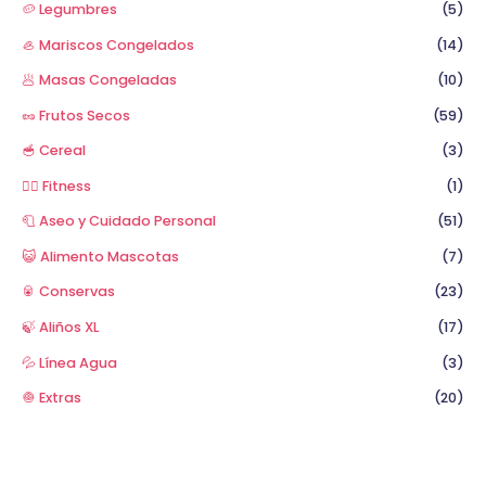
🥔 Legumbres
(5)
🦪 Mariscos Congelados
(14)
🥟 Masas Congeladas
(10)
🥜 Frutos Secos
(59)
🥣 Cereal
(3)
🏋️‍♂️ Fitness
(1)
🧻 Aseo y Cuidado Personal
(51)
😺 Alimento Mascotas
(7)
🥫 Conservas
(23)
🍃 Aliños XL
(17)
💦 Línea Agua
(3)
🧅 Extras
(20)