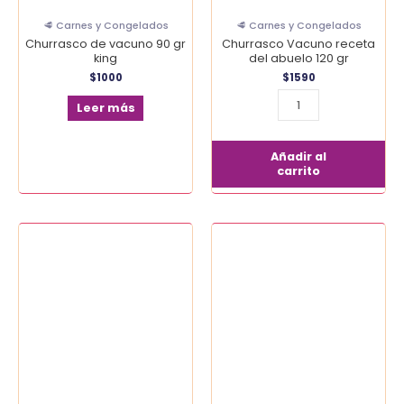
🥩 Carnes y Congelados
🥩 Carnes y Congelados
Churrasco de vacuno 90 gr
Churrasco Vacuno receta
king
del abuelo 120 gr
$
1000
$
1590
Leer más
Añadir al
carrito
Croqueta
Filete
de
de
pollo
pollo
montina
bolsa
65
700
gr
gr
cantidad
cantidad