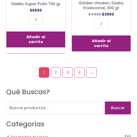
Golden chicken, Sadia,
Filetito Super Pollo 700 gr
tradicional, 300 gr
$
6590
$
4490
$
3990
Añadir al
Añadir al
carrito
carrito
1
2
3
4
→
Qué Buscas?
B
u
s
Buscar
c
a
Categorías
r
p