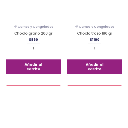
🥩 Carnes y Congelados
🥩 Carnes y Congelados
Choclo grano 200 gr
Choclo trozo 180 gr
$
890
$
1190
Añadir al
Añadir al
carrito
carrito
Chuleta
parrillera
kg
cantidad