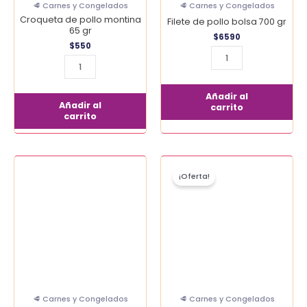
🥩 Carnes y Congelados
🥩 Carnes y Congelados
Croqueta de pollo montina
Filete de pollo bolsa 700 gr
65 gr
$
6590
$
550
Añadir al
Añadir al
carrito
carrito
El
El
Filetito
Golden
precio
precio
¡Oferta!
Super
chicken,
original
actual
era:
es:
Pollo
Sadia,
$4490.
$3990.
700
tradicional,
gr
300
cantidad
gr
cantidad
🥩 Carnes y Congelados
🥩 Carnes y Congelados