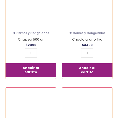
cantidad
🥩 Carnes y Congelados
🥩 Carnes y Congelados
Chapsui 500 gr
Choclo grano 1 kg
$
2490
$
3490
Añadir al
Añadir al
carrito
carrito
Choclo
Choclo
grano
trozo
200
180
gr
gr
cantidad
cantidad