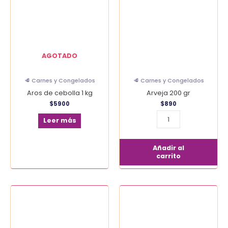
gr
cantidad
AGOTADO
🥩 Carnes y Congelados
🥩 Carnes y Congelados
Aros de cebolla 1 kg
Arveja 200 gr
$
5900
$
890
Leer más
Añadir al
carrito
Chapsui
Choclo
500
grano
gr
1
cantidad
kg