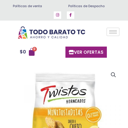
Ir
Políticas de venta
Políticas de Despacho
al
contenido
$
0
VER OFERTAS
Twistos
queso
110
gr
cantidad