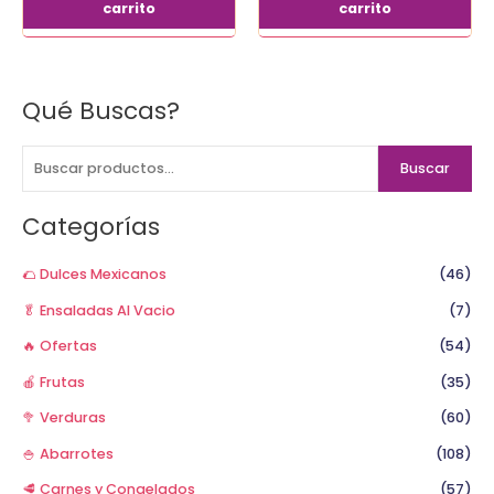
carrito
carrito
Qué Buscas?
B
u
s
Buscar
c
a
Categorías
r
p
🌮 Dulces Mexicanos
(46)
o
🥬 Ensaladas Al Vacio
(7)
r
🔥 Ofertas
(54)
:
🍎 Frutas
(35)
🥦 Verduras
(60)
🍚 Abarrotes
(108)
🥩 Carnes y Congelados
(57)