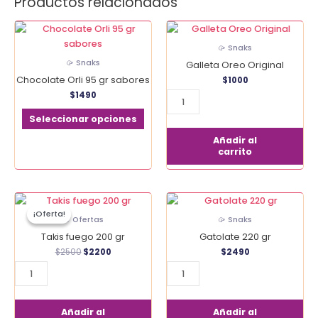
Productos relacionados
Este
Galleta
producto
Oreo
🥠 Snaks
tiene
Original
🥠 Snaks
Galleta Oreo Original
múltiples
cantidad
Chocolate Orli 95 gr sabores
$
1000
variantes.
$
1490
Las
opciones
Seleccionar opciones
se
Añadir al
pueden
carrito
elegir
en
la
El
El
Takis
Gatolate
página
precio
precio
¡Oferta!
¡Oferta!
fuego
220
original
actual
🔥 Ofertas
🥠 Snaks
de
era:
es:
200
gr
Takis fuego 200 gr
Gatolate 220 gr
producto
$2500.
$2200.
gr
cantidad
$
2500
$
2200
$
2490
cantidad
Añadir al
Añadir al