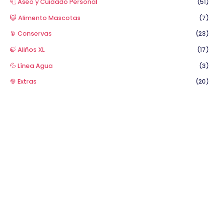
🧻 Aseo y Cuidado Personal
(51)
😺 Alimento Mascotas
(7)
🥫 Conservas
(23)
🍃 Aliños XL
(17)
💦 Línea Agua
(3)
🧅 Extras
(20)