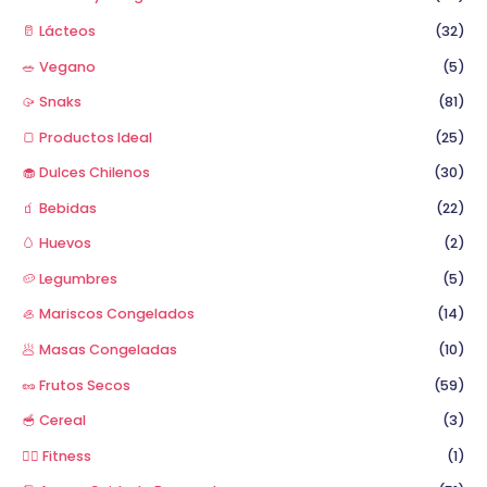
🥛 Lácteos
(32)
🥗 Vegano
(5)
🥠 Snaks
(81)
🍞 Productos Ideal
(25)
🧁 Dulces Chilenos
(30)
🧃 Bebidas
(22)
🥚 Huevos
(2)
🥔 Legumbres
(5)
🦪 Mariscos Congelados
(14)
🥟 Masas Congeladas
(10)
🥜 Frutos Secos
(59)
🥣 Cereal
(3)
🏋️‍♂️ Fitness
(1)