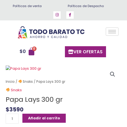
Ir
Políticas de venta
Políticas de Despacho
al
contenido
$
0
VER OFERTAS
Papa
Lays
300
Inicio
/
Snaks
/ Papa Lays 300 gr
gr
Snaks
cantidad
Papa Lays 300 gr
$
3590
Añadir al carrito