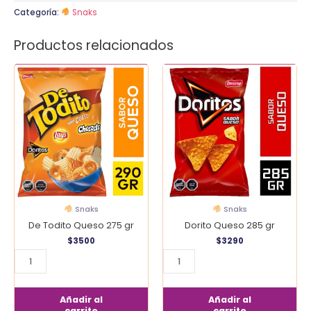
Categoría:
Snaks
Productos relacionados
De
Dorito
Todito
Queso
Queso
285
275
gr
gr
cantidad
cantidad
Snaks
Snaks
De Todito Queso 275 gr
Dorito Queso 285 gr
$
3500
$
3290
Añadir al
Añadir al
carrito
carrito