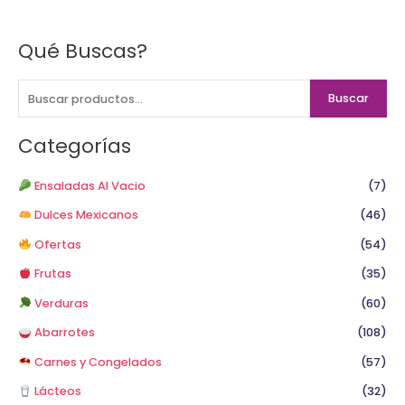
Qué Buscas?
B
u
s
Buscar
c
a
Categorías
r
p
Ensaladas Al Vacio
(7)
o
Dulces Mexicanos
(46)
r
Ofertas
(54)
:
Frutas
(35)
Verduras
(60)
Abarrotes
(108)
Carnes y Congelados
(57)
Lácteos
(32)