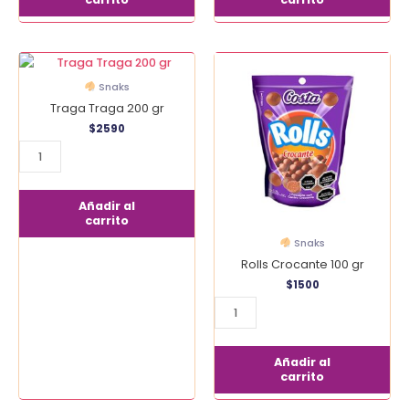
Traga
Rolls
Traga
Crocante
Snaks
200
100
Traga Traga 200 gr
gr
gr
$
2590
cantidad
cantidad
Añadir al
carrito
Snaks
Rolls Crocante 100 gr
$
1500
Añadir al
carrito