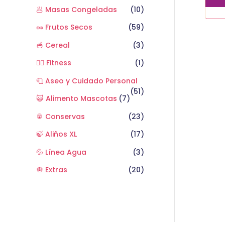
🥟 Masas Congeladas
(10)
🥜 Frutos Secos
(59)
🥣 Cereal
(3)
🏋️‍♂️ Fitness
(1)
🧻 Aseo y Cuidado Personal
(51)
😺 Alimento Mascotas
(7)
🥫 Conservas
(23)
🍃 Aliños XL
(17)
💦 Línea Agua
(3)
🧅 Extras
(20)