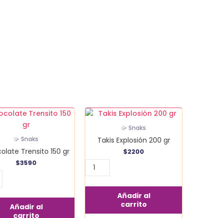
late
Takis
to
Explosión
🥠 Snaks
200
Takis Explosión 200 gr
🥠 Snaks
gr
olate Trensito 150 gr
$
2200
dad
cantidad
$
3590
Añadir al
carrito
Añadir al
carrito