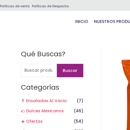
Ir
Políticas de venta
Políticas de Despacho
al
contenido
INICIO
NUESTROS PROD
Qué Buscas?
B
u
s
Buscar
c
a
Categorías
r
🥬 Ensaladas Al Vacio
(7)
p
o
🌮 Dulces Mexicanos
(46)
r
🔥 Ofertas
(54)
: