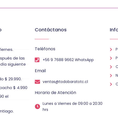
o
Contáctanos
Inf
Teléfonos
iernes.
P
espués de las
P
+56 9 7688 9662 WhatsApp
 día siguiente
C
Email
N
o $ 29.990.
ventas@todobaratotc.cl
C
pacho $ 4.990
Horario de Atención
0 el
Lunes a Viernes de 09:00 a 20:30
hrs
ntiago.