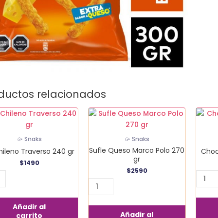
ductos relacionados
Sufle
Choco
no
Queso
Trensi
erso
Marco
150
🥠 Snaks
🥠 Snaks
Polo
gr
Sufle Queso Marco Polo 270
Chileno Traverso 240 gr
Choc
270
canti
gr
$
1490
idad
gr
$
2590
cantidad
Añadir al
Añadir al
carrito