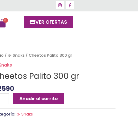
VER OFERTAS
eetos
cio
/
🥠 Snaks
/ Cheetos Palito 300 gr
ito
 Snaks
0
heetos Palito 300 gr
ntidad
2590
Añadir al carrito
tegoría:
🥠 Snaks