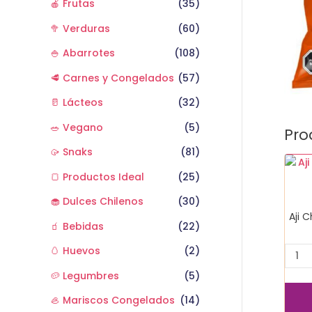
🍎 Frutas
(35)
🥦 Verduras
(60)
🍚 Abarrotes
(108)
🥩 Carnes y Congelados
(57)
🥛 Lácteos
(32)
🥗 Vegano
(5)
Pro
🥠 Snaks
(81)
Aji
🍞 Productos Ideal
(25)
Chile
Trav
🧁 Dulces Chilenos
(30)
240
Aji 
gr
🧃 Bebidas
(22)
cant
🥚 Huevos
(2)
🥔 Legumbres
(5)
🦪 Mariscos Congelados
(14)