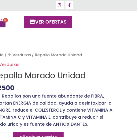
VER OFERTAS
pollo
cio
/
🥦 Verduras
/ Repollo Morado Unidad
rado
 Verduras
idad
epollo Morado Unidad
ntidad
2500
s Repollos son una fuente abundante de FIBRA,
ortan ENERGIA de calidad, ayuda a desintoxicar la
NGRE, reduce el COLESTEROL y contiene VITAMINA A
ITAMINA C y VITAMINA E, contribuye a reducir el
ido urico y es fuente de ANTIOXIDANTES.