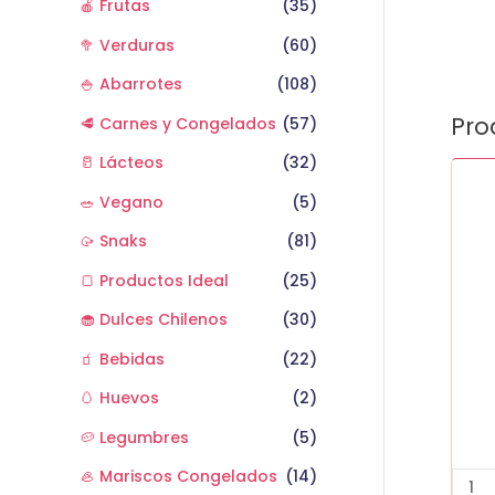
🍎 Frutas
(35)
🥦 Verduras
(60)
🍚 Abarrotes
(108)
Pro
🥩 Carnes y Congelados
(57)
🥛 Lácteos
(32)
Aji
Verd
🥗 Vegano
(5)
un
🥠 Snaks
(81)
cant
🍞 Productos Ideal
(25)
🧁 Dulces Chilenos
(30)
🧃 Bebidas
(22)
🥚 Huevos
(2)
🥔 Legumbres
(5)
🦪 Mariscos Congelados
(14)