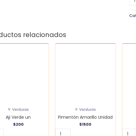
Ca
ductos relacionados
Pimentón
Berro
e
Amarillo
Bande
Unidad
canti
idad
cantidad
🥦 Verduras
🥦 Verduras
Aji Verde un
Pimentón Amarillo Unidad
$
200
$
1500