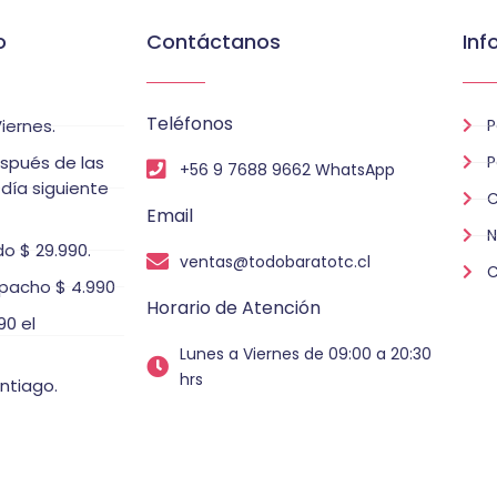
o
Contáctanos
Inf
Teléfonos
iernes.
P
espués de las
P
+56 9 7688 9662 WhatsApp
 día siguiente
C
Email
N
o $ 29.990.
ventas@todobaratotc.cl
C
pacho $ 4.990
Horario de Atención
0 el
Lunes a Viernes de 09:00 a 20:30
hrs
ntiago.