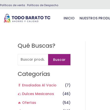
Ir
Políticas de venta
Políticas de Despacho
al
contenido
INICIO
NUESTROS PROD
Qué Buscas?
B
u
s
Buscar
c
a
Categorías
r
🥬 Ensaladas Al Vacio
(7)
p
o
🌮 Dulces Mexicanos
(46)
r
🔥 Ofertas
(54)
: