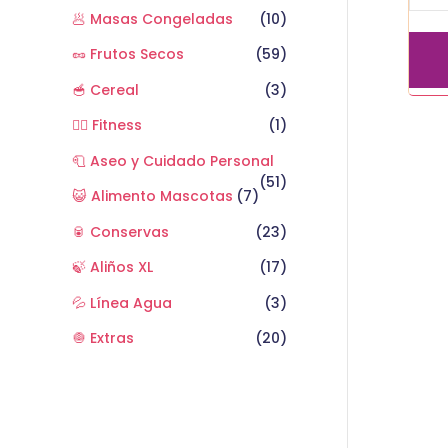
🥟 Masas Congeladas
(10)
🥜 Frutos Secos
(59)
🥣 Cereal
(3)
🏋️‍♂️ Fitness
(1)
🧻 Aseo y Cuidado Personal
(51)
😺 Alimento Mascotas
(7)
🥫 Conservas
(23)
🍃 Aliños XL
(17)
💦 Línea Agua
(3)
🧅 Extras
(20)