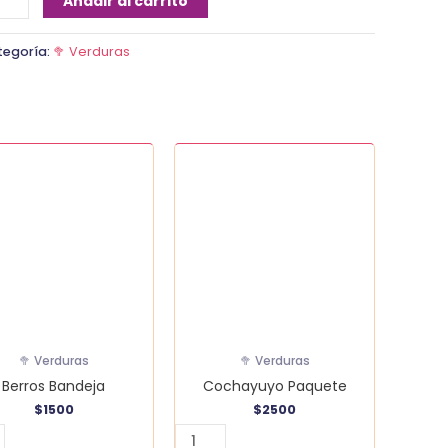
Añadir al carrito
tegoría:
🥦 Verduras
s
Cochayuyo
ja
Paquete
dad
cantidad
🥦 Verduras
🥦 Verduras
Berros Bandeja
Cochayuyo Paquete
$
1500
$
2500