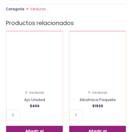
Categoría:
🥦 Verduras
Productos relacionados
Ajo
Albahaca
Unidad
Paquete
cantidad
cantidad
🥦 Verduras
🥦 Verduras
Ajo Unidad
Albahaca Paquete
$
400
$
1500
Añadir al
Añadir al