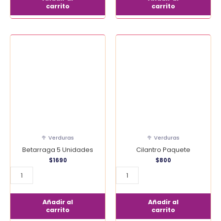
carrito
carrito
Betarraga
Cilantro
5
Paquete
Unidades
cantidad
cantidad
🥦 Verduras
🥦 Verduras
Betarraga 5 Unidades
Cilantro Paquete
$
1690
$
800
Añadir al
Añadir al
carrito
carrito