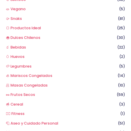
🥗 Vegano
(5)
🥠 Snaks
(81)
🍞 Productos Ideal
(25)
🧁 Dulces Chilenos
(30)
🧃 Bebidas
(22)
🥚 Huevos
(2)
🥔 Legumbres
(5)
🦪 Mariscos Congelados
(14)
🥟 Masas Congeladas
(10)
🥜 Frutos Secos
(59)
🥣 Cereal
(3)
🏋️‍♂️ Fitness
(1)
🧻 Aseo y Cuidado Personal
(51)