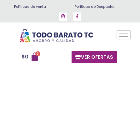
Ir
Políticas de venta
Políticas de Despacho
al
contenido
$
0
VER OFERTAS
Rucula
Bandeja
cantidad