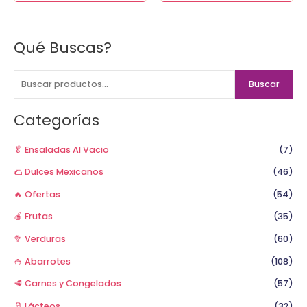
Qué Buscas?
B
u
s
Buscar
c
a
Categorías
r
p
🥬 Ensaladas Al Vacio
(7)
o
🌮 Dulces Mexicanos
(46)
r
🔥 Ofertas
(54)
:
🍎 Frutas
(35)
🥦 Verduras
(60)
🍚 Abarrotes
(108)
🥩 Carnes y Congelados
(57)
🥛 Lácteos
(32)