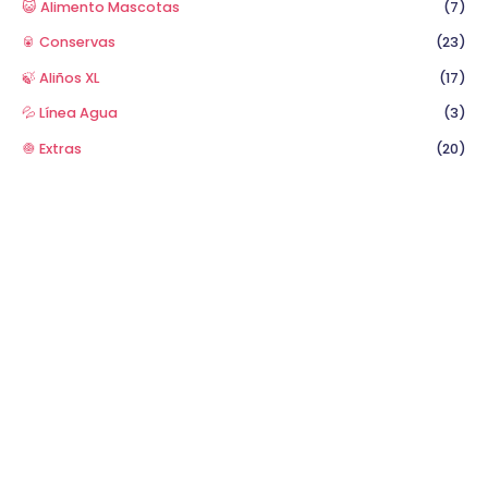
😺 Alimento Mascotas
(7)
🥫 Conservas
(23)
🍃 Aliños XL
(17)
💦 Línea Agua
(3)
🧅 Extras
(20)