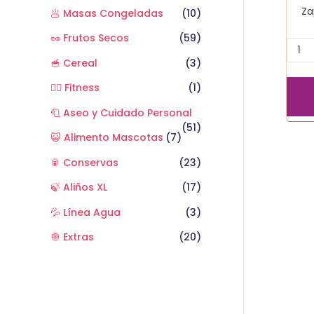
Za
🥟 Masas Congeladas
(10)
🥜 Frutos Secos
(59)
🥣 Cereal
(3)
🏋️‍♂️ Fitness
(1)
🧻 Aseo y Cuidado Personal
(51)
😺 Alimento Mascotas
(7)
🥫 Conservas
(23)
🍃 Aliños XL
(17)
💦 Línea Agua
(3)
🧅 Extras
(20)