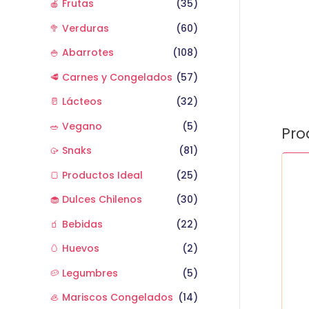
🍎 Frutas
(35)
🥦 Verduras
(60)
🍚 Abarrotes
(108)
🥩 Carnes y Congelados
(57)
🥛 Lácteos
(32)
🥗 Vegano
(5)
Pro
🥠 Snaks
(81)
Zapal
🍞 Productos Ideal
(25)
Itali
Unid
🧁 Dulces Chilenos
(30)
cant
🧃 Bebidas
(22)
🥚 Huevos
(2)
🥔 Legumbres
(5)
🦪 Mariscos Congelados
(14)