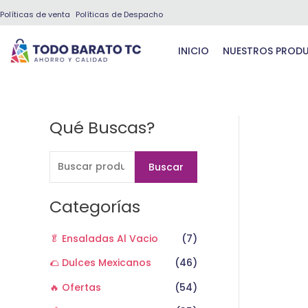
Ir
Políticas de venta
Políticas de Despacho
al
contenido
INICIO
NUESTROS PROD
Qué Buscas?
B
u
s
Buscar
c
a
Categorías
r
🥬 Ensaladas Al Vacio
(7)
p
o
🌮 Dulces Mexicanos
(46)
r
🔥 Ofertas
(54)
: