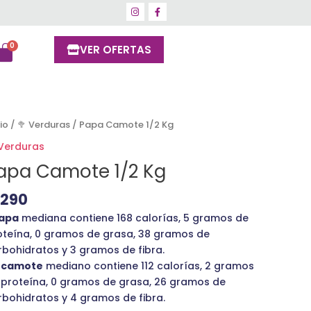
VER OFERTAS
pa
cio
/
🥦 Verduras
/ Papa Camote 1/2 Kg
mote
 Verduras
apa Camote 1/2 Kg
ntidad
1290
apa
mediana contiene 168 calorías, 5 gramos de
oteína, 0 gramos de grasa, 38 gramos de
rbohidratos y 3 gramos de fibra.
n
camote
mediano contiene 112 calorías, 2 gramos
 proteína, 0 gramos de grasa, 26 gramos de
rbohidratos y 4 gramos de fibra.