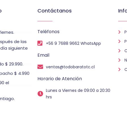
o
Contáctanos
Inf
Teléfonos
iernes.
P
espués de las
P
+56 9 7688 9662 WhatsApp
 día siguiente
C
Email
N
o $ 29.990.
ventas@todobaratotc.cl
C
pacho $ 4.990
Horario de Atención
0 el
Lunes a Viernes de 09:00 a 20:30
hrs
ntiago.