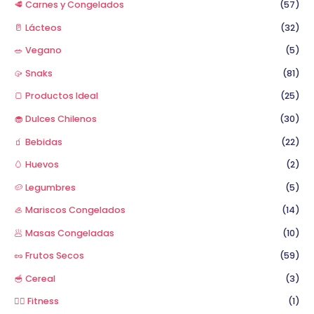
🥩 Carnes y Congelados
(57)
🥛 Lácteos
(32)
🥗 Vegano
(5)
🥠 Snaks
(81)
🍞 Productos Ideal
(25)
🧁 Dulces Chilenos
(30)
🧃 Bebidas
(22)
🥚 Huevos
(2)
🥔 Legumbres
(5)
🦪 Mariscos Congelados
(14)
🥟 Masas Congeladas
(10)
🥜 Frutos Secos
(59)
🥣 Cereal
(3)
🏋️‍♂️ Fitness
(1)