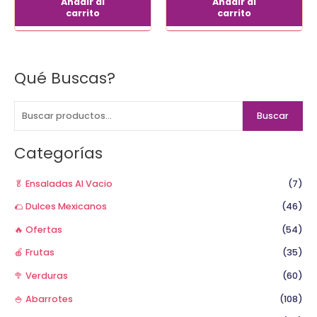
Añadir al
Añadir al
carrito
carrito
Qué Buscas?
B
u
s
Buscar
c
a
Categorías
r
p
🥬 Ensaladas Al Vacio
(7)
o
🌮 Dulces Mexicanos
(46)
r
🔥 Ofertas
(54)
:
🍎 Frutas
(35)
🥦 Verduras
(60)
🍚 Abarrotes
(108)