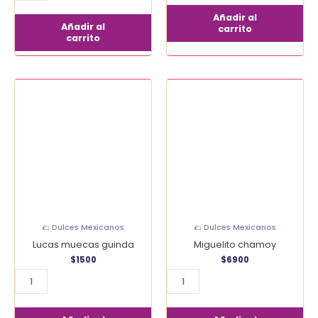
Añadir al
Añadir al
carrito
carrito
Lucas
Miguelito
muecas
chamoy
guinda
cantidad
cantidad
🌮 Dulces Mexicanos
🌮 Dulces Mexicanos
Lucas muecas guinda
Miguelito chamoy
$
1500
$
6900