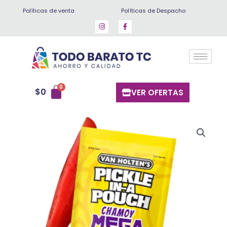
Ir
Políticas de venta
Políticas de Despacho
al
contenido
$
0
VER OFERTAS
Pepinillo
jumbo
mega
chamoy
(amarillo)
cantidad