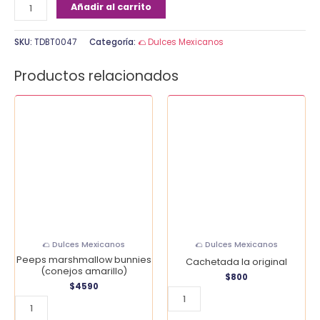
Añadir al carrito
SKU:
TDBT0047
Categoría:
🌮 Dulces Mexicanos
Productos relacionados
Peeps
Cachetada
marshmallow
la
bunnies
original
(conejos
cantidad
amarillo)
cantidad
🌮 Dulces Mexicanos
🌮 Dulces Mexicanos
Peeps marshmallow bunnies
Cachetada la original
(conejos amarillo)
$
800
$
4590