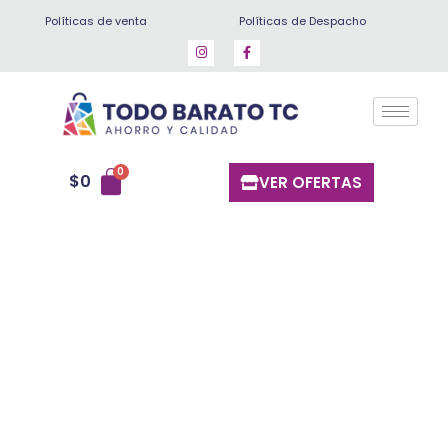
Ir
Políticas de venta
Políticas de Despacho
al
contenido
$
0
VER OFERTAS
Miguelito
Polvo
enchilado
cantidad