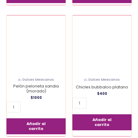
Pelón
Chicles
peloneta
bubbaloo
sandia
platano
(morado)
cantidad
cantidad
🌮 Dulces Mexicanos
🌮 Dulces Mexicanos
Pelón peloneta sandia
Chicles bubbaloo platano
(morado)
$
400
$
1000
Añadir al
Añadir al
carrito
carrito