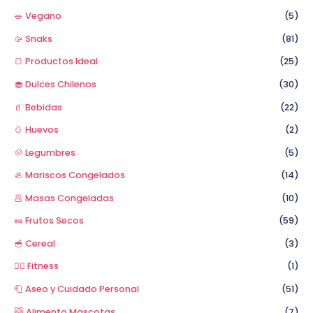
🥗 Vegano
(5)
🥠 Snaks
(81)
🍞 Productos Ideal
(25)
🧁 Dulces Chilenos
(30)
🧃 Bebidas
(22)
🥚 Huevos
(2)
🥔 Legumbres
(5)
🦪 Mariscos Congelados
(14)
🥟 Masas Congeladas
(10)
🥜 Frutos Secos
(59)
🥣 Cereal
(3)
🏋️‍♂️ Fitness
(1)
🧻 Aseo y Cuidado Personal
(51)
😺 Alimento Mascotas
(7)