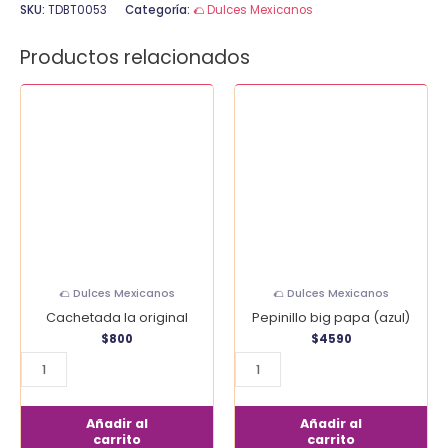
SKU:
TDBT0053
Categoría:
🌮 Dulces Mexicanos
Productos relacionados
Cachetada
Pepinillo
la
big
original
papa
cantidad
(azul)
cantidad
🌮 Dulces Mexicanos
🌮 Dulces Mexicanos
Cachetada la original
Pepinillo big papa (azul)
$
800
$
4590
Añadir al
Añadir al
carrito
carrito