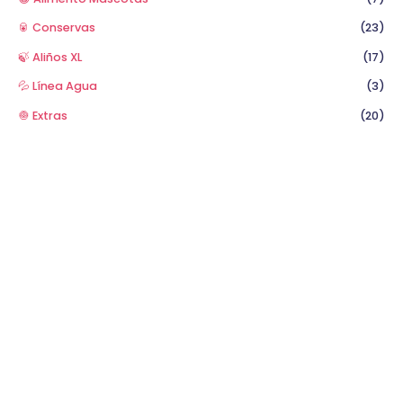
🥫 Conservas
(23)
🍃 Aliños XL
(17)
💦 Línea Agua
(3)
🧅 Extras
(20)