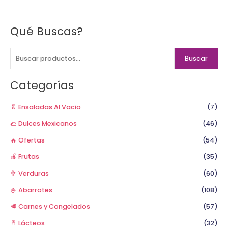
Qué Buscas?
B
u
s
Buscar
c
a
Categorías
r
p
🥬 Ensaladas Al Vacio
(7)
o
🌮 Dulces Mexicanos
(46)
r
🔥 Ofertas
(54)
:
🍎 Frutas
(35)
🥦 Verduras
(60)
🍚 Abarrotes
(108)
🥩 Carnes y Congelados
(57)
🥛 Lácteos
(32)