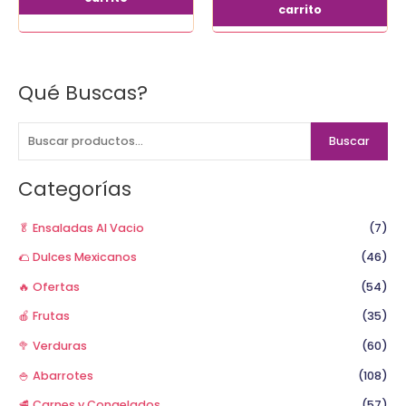
carrito
Qué Buscas?
B
u
s
Buscar
c
a
Categorías
r
p
🥬 Ensaladas Al Vacio
(7)
o
🌮 Dulces Mexicanos
(46)
r
🔥 Ofertas
(54)
:
🍎 Frutas
(35)
🥦 Verduras
(60)
🍚 Abarrotes
(108)
🥩 Carnes y Congelados
(57)