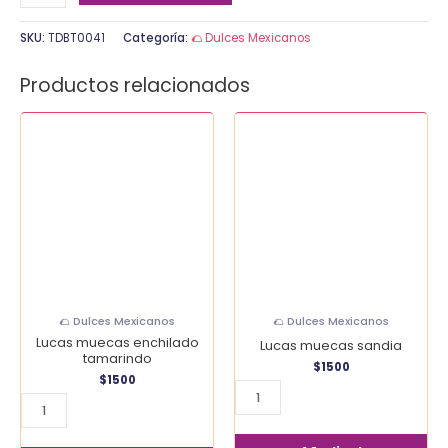
SKU:
TDBT0041
Categoría:
🌮 Dulces Mexicanos
Productos relacionados
Lucas
Lucas
muecas
muecas
enchilado
sandia
tamarindo
cantidad
cantidad
🌮 Dulces Mexicanos
🌮 Dulces Mexicanos
Lucas muecas enchilado
Lucas muecas sandia
tamarindo
$
1500
$
1500