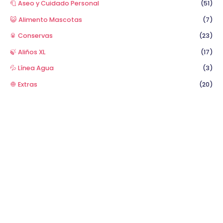
🧻 Aseo y Cuidado Personal
(51)
😺 Alimento Mascotas
(7)
🥫 Conservas
(23)
🍃 Aliños XL
(17)
💦 Línea Agua
(3)
🧅 Extras
(20)