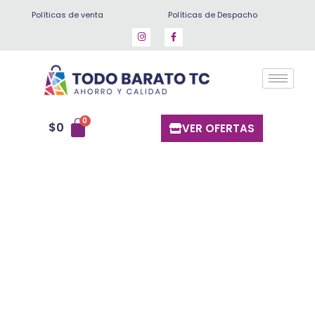
Ir
Políticas de venta
Políticas de Despacho
al
contenido
$
0
VER OFERTAS
Peeps
marshmallow
bunnies
(conejos
azul)
cantidad