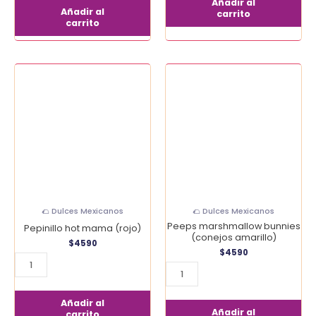
Añadir al
Añadir al
carrito
carrito
Pepinillo
Peeps
hot
marshmallow
mama
bunnies
(rojo)
(conejos
cantidad
amarillo)
cantidad
🌮 Dulces Mexicanos
🌮 Dulces Mexicanos
Peeps marshmallow bunnies
Pepinillo hot mama (rojo)
(conejos amarillo)
$
4590
$
4590
Añadir al
Añadir al
carrito