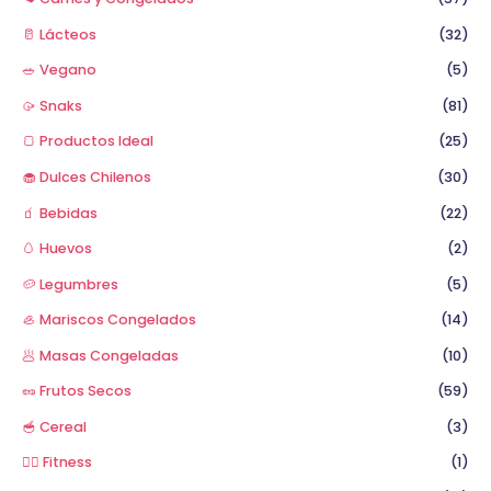
🥛 Lácteos
(32)
🥗 Vegano
(5)
🥠 Snaks
(81)
🍞 Productos Ideal
(25)
🧁 Dulces Chilenos
(30)
🧃 Bebidas
(22)
🥚 Huevos
(2)
🥔 Legumbres
(5)
🦪 Mariscos Congelados
(14)
🥟 Masas Congeladas
(10)
🥜 Frutos Secos
(59)
🥣 Cereal
(3)
🏋️‍♂️ Fitness
(1)