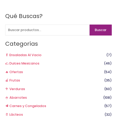
Qué Buscas?
B
u
s
Buscar
c
a
Categorías
r
p
🥬 Ensaladas Al Vacio
(7)
o
🌮 Dulces Mexicanos
(46)
r
🔥 Ofertas
(54)
:
🍎 Frutas
(35)
🥦 Verduras
(60)
🍚 Abarrotes
(108)
🥩 Carnes y Congelados
(57)
🥛 Lácteos
(32)