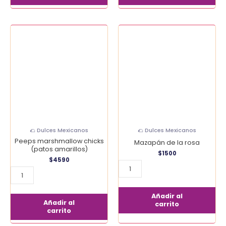
Peeps
Mazapán
marshmallow
de
chicks
la
(patos
rosa
amarillos)
cantidad
cantidad
🌮 Dulces Mexicanos
🌮 Dulces Mexicanos
Peeps marshmallow chicks
Mazapán de la rosa
(patos amarillos)
$
1500
$
4590
Añadir al
Añadir al
carrito
carrito