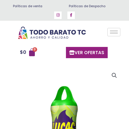
Ir
Políticas de venta
Políticas de Despacho
al
contenido
$
0
VER OFERTAS
Lucas
muecas
pepino
cantidad