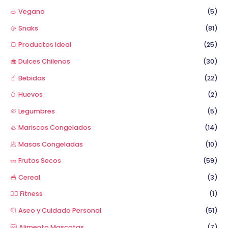
🥗 Vegano
(5)
🥠 Snaks
(81)
🍞 Productos Ideal
(25)
🧁 Dulces Chilenos
(30)
🧃 Bebidas
(22)
🥚 Huevos
(2)
🥔 Legumbres
(5)
🦪 Mariscos Congelados
(14)
🥟 Masas Congeladas
(10)
🥜 Frutos Secos
(59)
🥣 Cereal
(3)
🏋️‍♂️ Fitness
(1)
🧻 Aseo y Cuidado Personal
(51)
😺 Alimento Mascotas
(7)