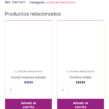
SKU:
TDBT0017
Categoría:
🌮 Dulces Mexicanos
Productos relacionados
Lucas
Forritos
muecas
chela
sandia
cantidad
cantidad
🌮 Dulces Mexicanos
🌮 Dulces Mexicanos
Lucas muecas sandia
Forritos chela
$
1500
$
9590
Añadir al
Añadir al
carrito
carrito