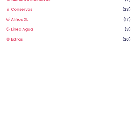
🥫 Conservas
(23)
🍃 Aliños XL
(17)
💦 Línea Agua
(3)
🧅 Extras
(20)