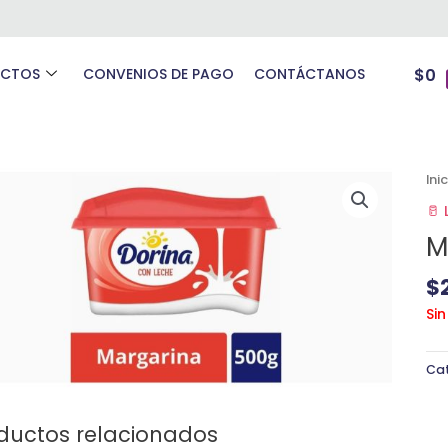
UCTOS
CONVENIOS DE PAGO
CONTÁCTANOS
$
0
Ini
🥛
M
$
Sin
Ca
ductos relacionados