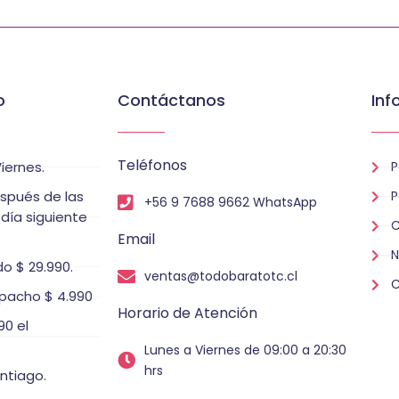
o
Contáctanos
Inf
Teléfonos
iernes.
P
espués de las
P
+56 9 7688 9662 WhatsApp
 día siguiente
C
Email
N
o $ 29.990.
ventas@todobaratotc.cl
C
pacho $ 4.990
Horario de Atención
0 el
Lunes a Viernes de 09:00 a 20:30
hrs
ntiago.