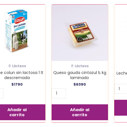
e
Queso
Leche
n
gauda
colun
cintazul
choco
osa
½
1
kg
lt
laminado
canti
remada
cantidad
idad
🥛 Lácteos
🥛 Lácteos
e colun sin lactosa 1 lt
Queso gauda cintazul ½ kg
Leche
descremada
laminado
$
1790
$
6390
Añadir al
Añadir al
carrito
carrito