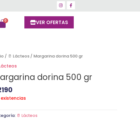
VER OFERTAS
cio
/
🥛 Lácteos
/ Margarina dorina 500 gr
 Lácteos
argarina dorina 500 gr
2190
 existencias
tegoría:
🥛 Lácteos