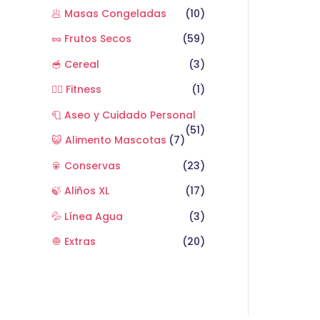
🥟 Masas Congeladas
(10)
🥜 Frutos Secos
(59)
🥣 Cereal
(3)
🏋️‍♂️ Fitness
(1)
🧻 Aseo y Cuidado Personal
(51)
😺 Alimento Mascotas
(7)
🥫 Conservas
(23)
🍃 Aliños XL
(17)
💦 Línea Agua
(3)
🧅 Extras
(20)