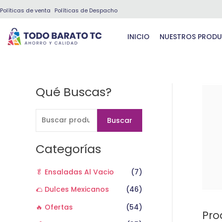
Ir
Políticas de venta
Políticas de Despacho
al
contenido
INICIO
NUESTROS PROD
Qué Buscas?
B
u
s
Buscar
c
a
Categorías
r
🥬 Ensaladas Al Vacio
(7)
p
o
🌮 Dulces Mexicanos
(46)
r
🔥 Ofertas
(54)
Pro
: