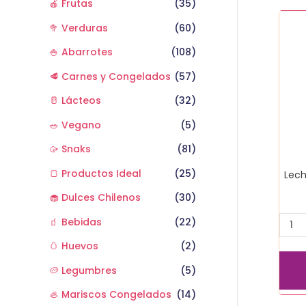
🍎 Frutas
(35)
Lech
🥦 Verduras
(60)
colu
sin
🍚 Abarrotes
(108)
lact
🥩 Carnes y Congelados
(57)
1
lt
🥛 Lácteos
(32)
desc
🥗 Vegano
(5)
cant
🥠 Snaks
(81)
🍞 Productos Ideal
(25)
Lech
🧁 Dulces Chilenos
(30)
🧃 Bebidas
(22)
🥚 Huevos
(2)
🥔 Legumbres
(5)
🦪 Mariscos Congelados
(14)