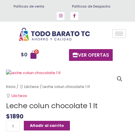
Ir
Políticas de venta
Políticas de Despacho
al
contenido
$
0
VER OFERTAS
Leche
colun
chocolate
Inicio
/
Lácteos
/ Leche colun chocolate 1 lt
1
Lácteos
lt
Leche colun chocolate 1 lt
cantidad
$
1890
Añadir al carrito