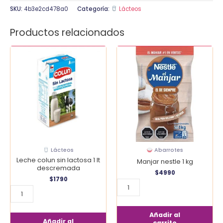
SKU:
4b3e2cd478a0
Categoría:
Lácteos
Productos relacionados
Leche
Manjar
colun
nestle
sin
1
lactosa
kg
1
cantidad
lt
descremada
cantidad
Lácteos
Abarrotes
Leche colun sin lactosa 1 lt
Manjar nestle 1 kg
descremada
$
4990
$
1790
Añadir al
Añadir al
carrito