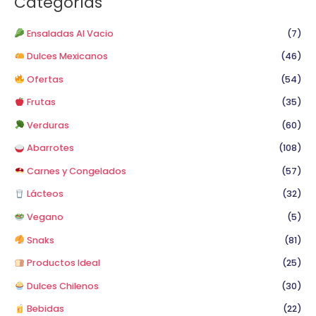
Categorías
r
p
Ensaladas Al Vacio
(7)
o
Dulces Mexicanos
(46)
r
Ofertas
(54)
:
Frutas
(35)
Verduras
(60)
Abarrotes
(108)
Carnes y Congelados
(57)
Lácteos
(32)
Vegano
(5)
Snaks
(81)
Productos Ideal
(25)
Dulces Chilenos
(30)
Bebidas
(22)