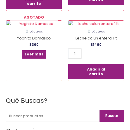
carrito
AGOTADO
Leche
colun
Lácteos
Lácteos
entera
Yoghito Damasco
Leche colun entera 1 lt
1
$
300
$
1490
lt
cantidad
Leer más
Añadir al
carrito
Qué Buscas?
B
u
s
Buscar
c
a