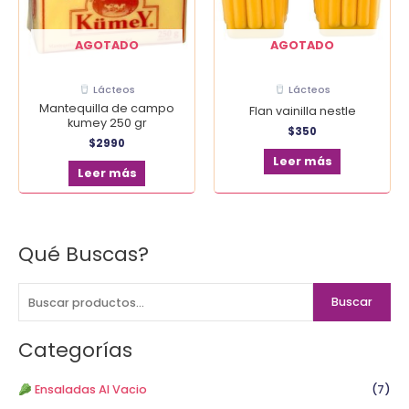
AGOTADO
AGOTADO
Lácteos
Lácteos
Mantequilla de campo
Flan vainilla nestle
kumey 250 gr
$
350
$
2990
Leer más
Leer más
Qué Buscas?
B
u
s
Buscar
c
a
Categorías
r
p
Ensaladas Al Vacio
(7)