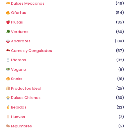
o
Dulces Mexicanos
(46)
r
Ofertas
(54)
:
Frutas
(35)
Verduras
(60)
Abarrotes
(108)
Carnes y Congelados
(57)
Lácteos
(32)
Vegano
(5)
Snaks
(81)
Productos Ideal
(25)
Dulces Chilenos
(30)
Bebidas
(22)
Huevos
(2)
Legumbres
(5)