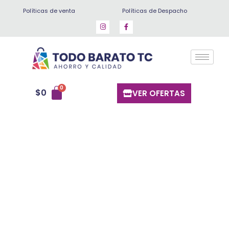
Ir
Políticas de venta
Políticas de Despacho
al
contenido
$
0
VER OFERTAS
Lechuga
Escarola
Unidad
cantidad