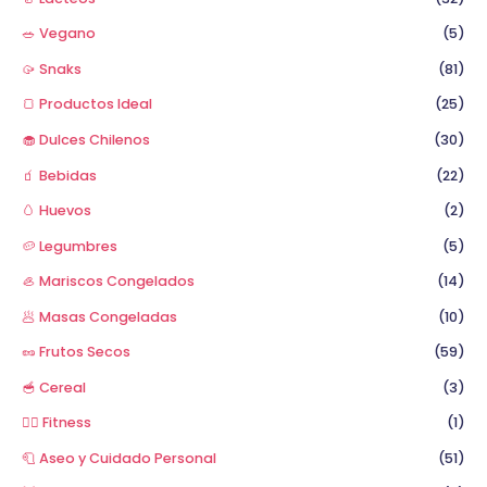
🥗 Vegano
(5)
🥠 Snaks
(81)
🍞 Productos Ideal
(25)
🧁 Dulces Chilenos
(30)
🧃 Bebidas
(22)
🥚 Huevos
(2)
🥔 Legumbres
(5)
🦪 Mariscos Congelados
(14)
🥟 Masas Congeladas
(10)
🥜 Frutos Secos
(59)
🥣 Cereal
(3)
🏋️‍♂️ Fitness
(1)
🧻 Aseo y Cuidado Personal
(51)