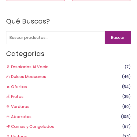
Qué Buscas?
B
u
s
Buscar
c
a
Categorías
r
p
🥬 Ensaladas Al Vacio
(7)
o
🌮 Dulces Mexicanos
(46)
r
🔥 Ofertas
(54)
:
🍎 Frutas
(35)
🥦 Verduras
(60)
🍚 Abarrotes
(108)
🥩 Carnes y Congelados
(57)
🥛 Lácteos
(32)