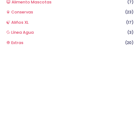
😺 Alimento Mascotas
(7)
🥫 Conservas
(23)
🍃 Aliños XL
(17)
💦 Línea Agua
(3)
🧅 Extras
(20)