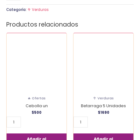
Categoría:
🥦 Verduras
Productos relacionados
Cebolla
Betarraga
un
5
cantidad
Unidades
cantidad
🔥 Ofertas
🥦 Verduras
Cebolla un
Betarraga 5 Unidades
$
500
$
1690
Añadir al
Añadir al