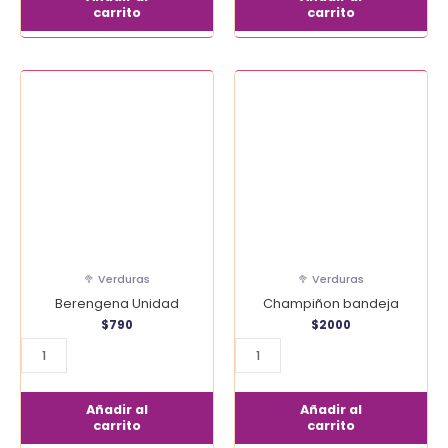
carrito
carrito
Berengena
Champiñon
Unidad
bandeja
cantidad
cantidad
🥦 Verduras
🥦 Verduras
Berengena Unidad
Champiñon bandeja
$
790
$
2000
Añadir al
Añadir al
carrito
carrito