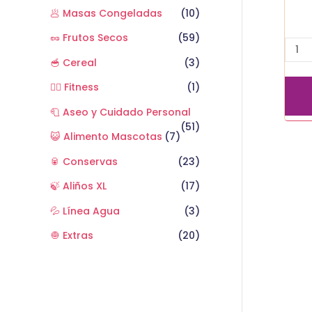
🥟 Masas Congeladas
(10)
🥜 Frutos Secos
(59)
🥣 Cereal
(3)
🏋️‍♂️ Fitness
(1)
🧻 Aseo y Cuidado Personal
(51)
😺 Alimento Mascotas
(7)
🥫 Conservas
(23)
🍃 Aliños XL
(17)
💦 Línea Agua
(3)
🧅 Extras
(20)