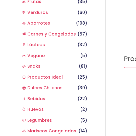
🍎 Frutas
(35)
🥦 Verduras
(60)
🍚 Abarrotes
(108)
🥩 Carnes y Congelados
(57)
🥛 Lácteos
(32)
🥗 Vegano
(5)
Pro
🥠 Snaks
(81)
Cilan
🍞 Productos Ideal
(25)
Paqu
cant
🧁 Dulces Chilenos
(30)
🧃 Bebidas
(22)
🥚 Huevos
(2)
🥔 Legumbres
(5)
🦪 Mariscos Congelados
(14)