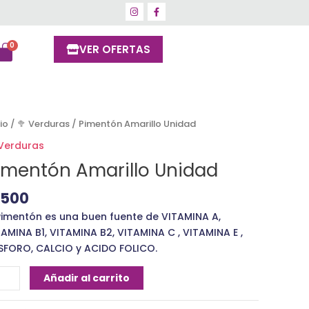
VER OFERTAS
mentón
cio
/
🥦 Verduras
/ Pimentón Amarillo Unidad
rillo
 Verduras
idad
imentón Amarillo Unidad
ntidad
1500
 Pimentón es una buen fuente de VITAMINA A,
TAMINA B1, VITAMINA B2, VITAMINA C , VITAMINA E ,
SFORO, CALCIO y ACIDO FOLICO.
Añadir al carrito