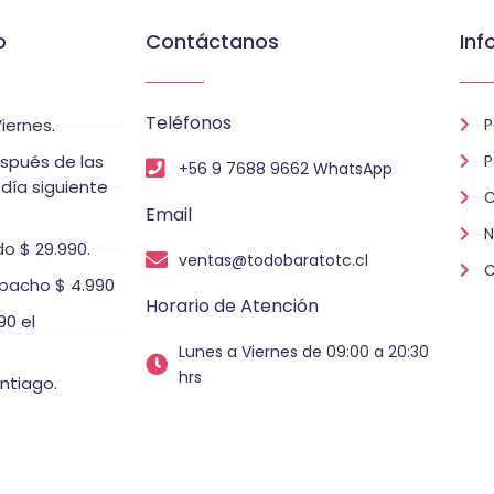
o
Contáctanos
Inf
Teléfonos
iernes.
P
espués de las
P
+56 9 7688 9662 WhatsApp
 día siguiente
C
Email
N
o $ 29.990.
ventas@todobaratotc.cl
C
pacho $ 4.990
Horario de Atención
0 el
Lunes a Viernes de 09:00 a 20:30
hrs
ntiago.