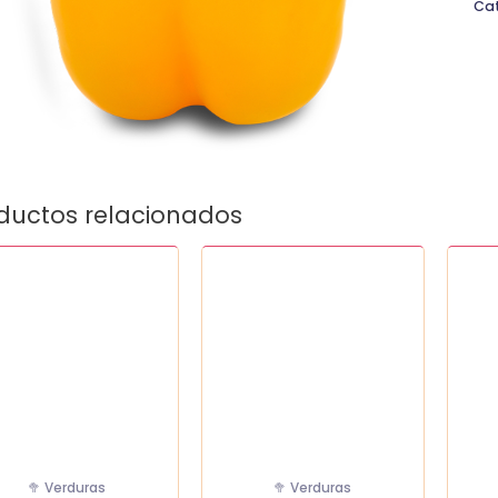
Ca
ductos relacionados
tro
Zapallo
Cebol
ete
Italiano
Mora
idad
Unidad
Kg
cantidad
canti
🥦 Verduras
🥦 Verduras