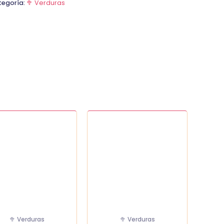
tegoría:
🥦 Verduras
la
Ajo
da
Unidad
cantidad
dad
🥦 Verduras
🥦 Verduras