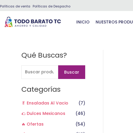
Ir
Políticas de venta
Políticas de Despacho
al
contenido
INICIO
NUESTROS PROD
Qué Buscas?
B
u
s
Buscar
c
a
Categorías
r
🥬 Ensaladas Al Vacio
(7)
p
o
🌮 Dulces Mexicanos
(46)
r
🔥 Ofertas
(54)
: