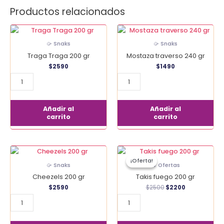
Productos relacionados
Traga
Mostaza
Traga
traverso
🥠 Snaks
🥠 Snaks
200
240
Traga Traga 200 gr
Mostaza traverso 240 gr
gr
gr
$
2590
$
1490
cantidad
cantidad
Añadir al
Añadir al
carrito
carrito
El
El
Cheezels
Takis
precio
precio
¡Oferta!
¡Oferta!
200
fuego
original
actual
🥠 Snaks
🔥 Ofertas
era:
es:
gr
200
Cheezels 200 gr
Takis fuego 200 gr
$2500.
$2200.
cantidad
gr
$
2590
$
2500
$
2200
cantidad