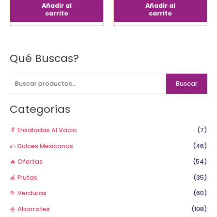
Añadir al
Añadir al
carrito
carrito
Qué Buscas?
B
u
s
Buscar
c
a
Categorías
r
p
🥬 Ensaladas Al Vacio
(7)
o
🌮 Dulces Mexicanos
(46)
r
🔥 Ofertas
(54)
:
🍎 Frutas
(35)
🥦 Verduras
(60)
🍚 Abarrotes
(108)