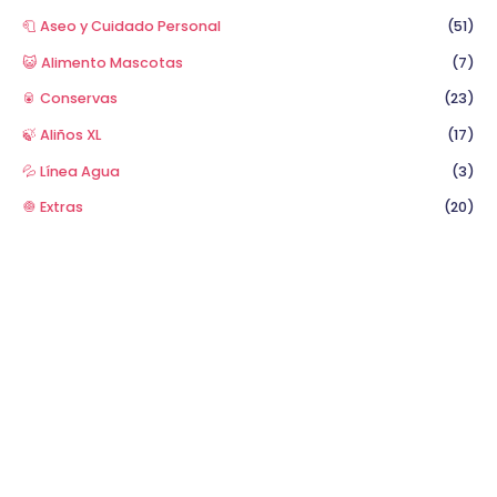
🧻 Aseo y Cuidado Personal
(51)
😺 Alimento Mascotas
(7)
🥫 Conservas
(23)
🍃 Aliños XL
(17)
💦 Línea Agua
(3)
🧅 Extras
(20)