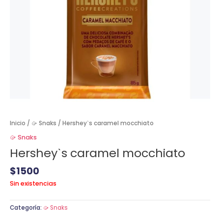
Inicio
/
🥠 Snaks
/ Hersheyˋs caramel mocchiato
🥠 Snaks
Hersheyˋs caramel mocchiato
$
1500
Sin existencias
Categoría:
🥠 Snaks