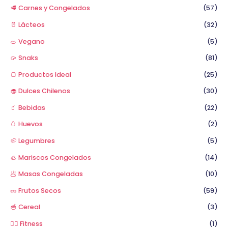
🥩 Carnes y Congelados
(57)
🥛 Lácteos
(32)
🥗 Vegano
(5)
🥠 Snaks
(81)
🍞 Productos Ideal
(25)
🧁 Dulces Chilenos
(30)
🧃 Bebidas
(22)
🥚 Huevos
(2)
🥔 Legumbres
(5)
🦪 Mariscos Congelados
(14)
🥟 Masas Congeladas
(10)
🥜 Frutos Secos
(59)
🥣 Cereal
(3)
🏋️‍♂️ Fitness
(1)