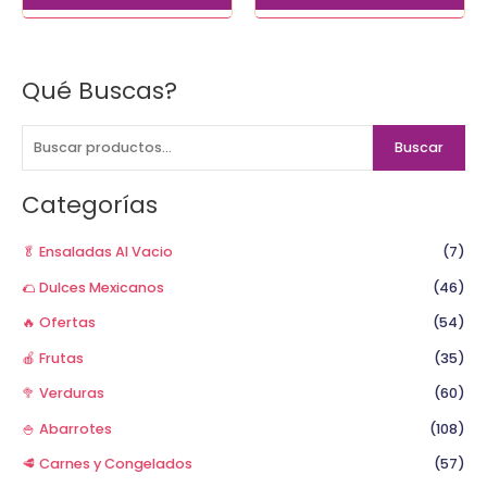
Qué Buscas?
B
u
s
Buscar
c
a
Categorías
r
p
🥬 Ensaladas Al Vacio
(7)
o
🌮 Dulces Mexicanos
(46)
r
🔥 Ofertas
(54)
:
🍎 Frutas
(35)
🥦 Verduras
(60)
🍚 Abarrotes
(108)
🥩 Carnes y Congelados
(57)