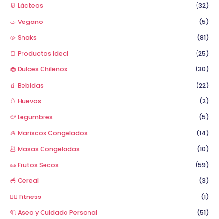
🥛 Lácteos
(32)
🥗 Vegano
(5)
🥠 Snaks
(81)
🍞 Productos Ideal
(25)
🧁 Dulces Chilenos
(30)
🧃 Bebidas
(22)
🥚 Huevos
(2)
🥔 Legumbres
(5)
🦪 Mariscos Congelados
(14)
🥟 Masas Congeladas
(10)
🥜 Frutos Secos
(59)
🥣 Cereal
(3)
🏋️‍♂️ Fitness
(1)
🧻 Aseo y Cuidado Personal
(51)