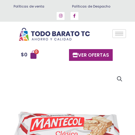
Ir
Políticas de venta
Políticas de Despacho
al
contenido
$
0
VER OFERTAS
Mantecol
110
gr
cantidad