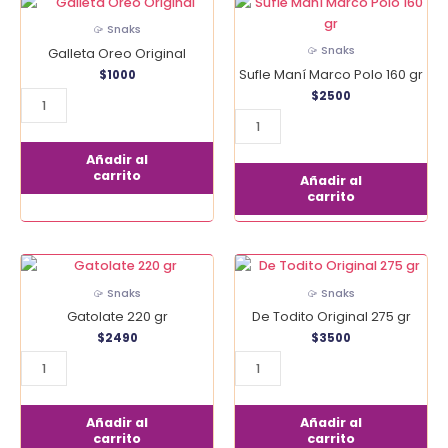
Galleta
Sufle
Oreo
Maní
🥠 Snaks
Original
Marco
🥠 Snaks
Galleta Oreo Original
cantidad
Polo
Sufle Maní Marco Polo 160 gr
$
1000
160
$
2500
gr
cantidad
Añadir al
carrito
Añadir al
carrito
Gatolate
De
220
Todito
🥠 Snaks
🥠 Snaks
gr
Original
Gatolate 220 gr
De Todito Original 275 gr
cantidad
275
$
2490
$
3500
gr
cantidad
Añadir al
Añadir al
carrito
carrito