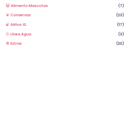
😺 Alimento Mascotas
(7)
🥫 Conservas
(23)
🍃 Aliños XL
(17)
💦 Línea Agua
(3)
🧅 Extras
(20)