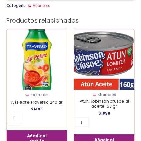
Categoría:
Abarrotes
Productos relacionados
Ají
Atun
Pebre
Robinsón
Traverso
crusoe
240
al
gr
aceite
cantidad
160
gr
cantidad
Abarrotes
Abarrotes
Atun Robinsón crusoe al
Ají Pebre Traverso 240 gr
aceite 160 gr
$
1490
$
1890
Añadir al
Añadir al
carrito