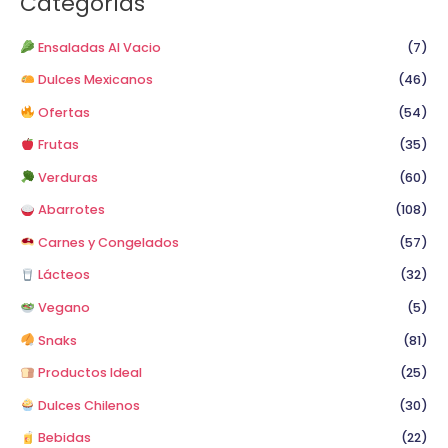
Categorías
r
p
Ensaladas Al Vacio
(7)
o
Dulces Mexicanos
(46)
r
Ofertas
(54)
:
Frutas
(35)
Verduras
(60)
Abarrotes
(108)
Carnes y Congelados
(57)
Lácteos
(32)
Vegano
(5)
Snaks
(81)
Productos Ideal
(25)
Dulces Chilenos
(30)
Bebidas
(22)