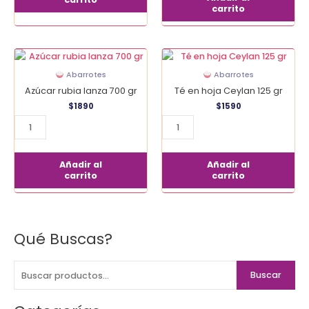
carrito
Azúcar
Té
rubia
en
Abarrotes
Abarrotes
Ianza
hoja
Azúcar rubia Ianza 700 gr
Té en hoja Ceylan 125 gr
700
Ceylan
$
1890
$
1590
gr
125
cantidad
gr
cantidad
Añadir al
Añadir al
carrito
carrito
Qué Buscas?
B
u
s
Buscar
c
a