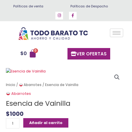
Ir
Políticas de venta
Políticas de Despacho
al
contenido
$
0
VER OFERTAS
Esencia
de
Vainilla
Inicio
/
Abarrotes
/ Esencia de Vainilla
cantidad
Abarrotes
Esencia de Vainilla
$
1000
Añadir al carrito