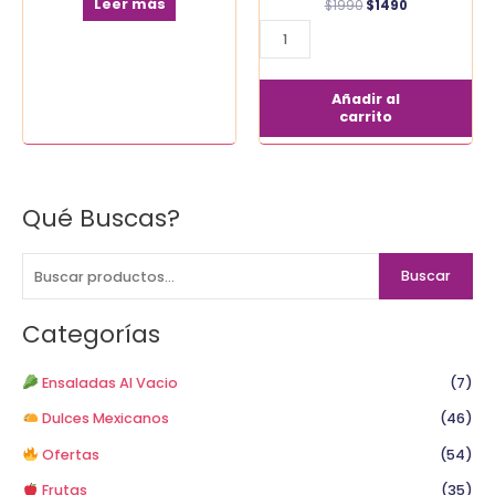
cantidad
Leer más
$
1990
$
1490
Añadir al
carrito
Qué Buscas?
B
u
s
Buscar
c
a
Categorías
r
p
Ensaladas Al Vacio
(7)
o
Dulces Mexicanos
(46)
r
Ofertas
(54)
:
Frutas
(35)