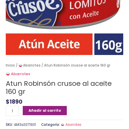
Inicio
/
Abarrotes
/ Atun Robinsón crusoe al aceite 160 gr
Abarrotes
Atun Robinsón crusoe al aceite
160 gr
$
1890
Añadir al carrito
SKU:
dbf3a3371931
Categoría:
Abarrotes