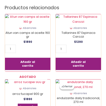
Productos relacionados
Atun
Tallarines
van
87
camps
Espinaca
Abarrotes
Abarrotes
al
Carozzi
Atun van camps al aceite 160
Tallarines 87 Espinaca
aceite
cantidad
gr
Carozzi
160
$
1890
$
1290
gr
cantidad
Añadir al
Añadir al
carrito
carrito
AGOTADO
El
El
endulzante
precio
precio
¡Oferta!
¡Oferta!
daily
original
actual
Abarrotes
era:
es:
tradicional,
Abarrotes
arroz tucapel 900 gr
$1990.
$1490.
270
endulzante daily tradicional,
$
1890
ml
270 ml