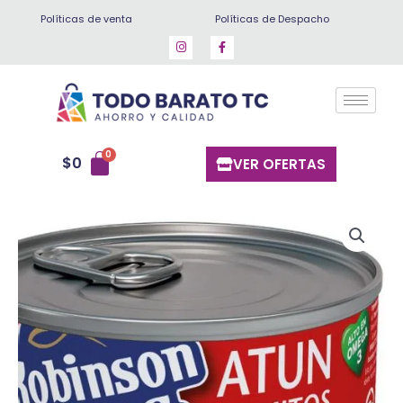
Ir
Políticas de venta
Políticas de Despacho
al
contenido
$
0
VER OFERTAS
Atun
Robinsón
crusoe
al
aceite
160
gr
cantidad