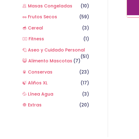
🥟 Masas Congeladas
(10)
🥜 Frutos Secos
(59)
🥣 Cereal
(3)
🏋️‍♂️ Fitness
(1)
🧻 Aseo y Cuidado Personal
(51)
😺 Alimento Mascotas
(7)
🥫 Conservas
(23)
🍃 Aliños XL
(17)
💦 Línea Agua
(3)
🧅 Extras
(20)