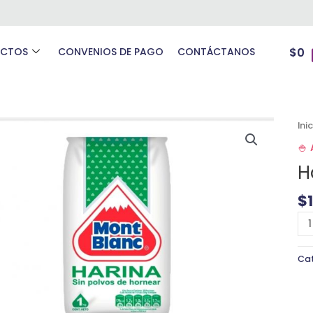
UCTOS
CONVENIOS DE PAGO
CONTÁCTANOS
$
0
Ha
Ini
Mo
🍚
Bl
H
1
kg
$
ca
Ca