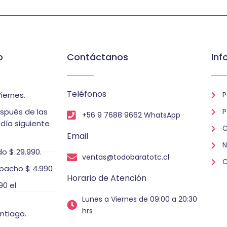
o
Contáctanos
Inf
Teléfonos
iernes.
P
espués de las
P
+56 9 7688 9662 WhatsApp
 día siguiente
C
Email
N
o $ 29.990.
ventas@todobaratotc.cl
C
pacho $ 4.990
Horario de Atención
0 el
Lunes a Viernes de 09:00 a 20:30
hrs
ntiago.