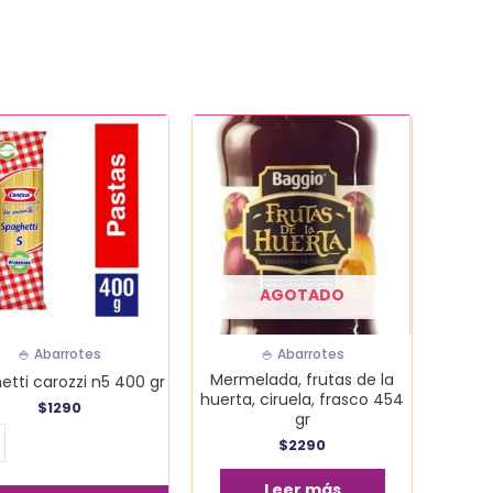
etti
i
dad
AGOTADO
🍚 Abarrotes
🍚 Abarrotes
Mermelada, frutas de la
etti carozzi n5 400 gr
huerta, ciruela, frasco 454
$
1290
gr
$
2290
Leer más