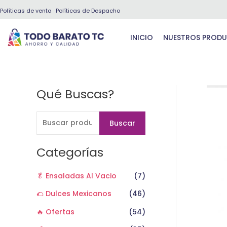
Ir
Políticas de venta
Políticas de Despacho
al
contenido
INICIO
NUESTROS PROD
Qué Buscas?
B
u
s
Buscar
c
a
Categorías
r
🥬 Ensaladas Al Vacio
(7)
p
o
🌮 Dulces Mexicanos
(46)
r
🔥 Ofertas
(54)
: