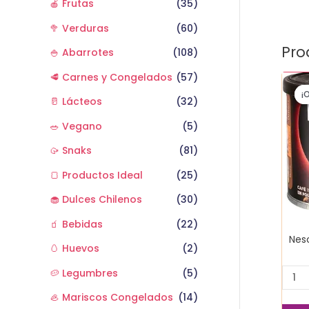
🍎 Frutas
(35)
🥦 Verduras
(60)
Pro
🍚 Abarrotes
(108)
🥩 Carnes y Congelados
(57)
Nesc
dolc
¡
¡
🥛 Lácteos
(32)
tarro
🥗 Vegano
(5)
50
gr
🥠 Snaks
(81)
cant
🍞 Productos Ideal
(25)
🧁 Dulces Chilenos
(30)
🧃 Bebidas
(22)
Nesc
🥚 Huevos
(2)
🥔 Legumbres
(5)
🦪 Mariscos Congelados
(14)