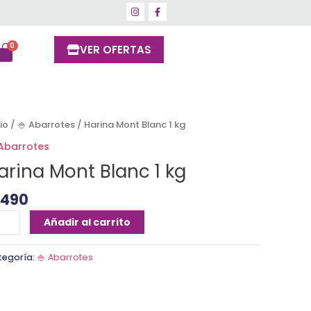
VER OFERTAS
rina
cio
/
🍚 Abarrotes
/ Harina Mont Blanc 1 kg
nt
 Abarrotes
anc
arina Mont Blanc 1 kg
1490
ntidad
Añadir al carrito
tegoría:
🍚 Abarrotes