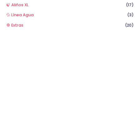
🍃 Aliños XL
(17)
💦 Línea Agua
(3)
🧅 Extras
(20)