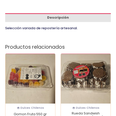
Descripción
Selección variada de repostería artesanal.
Productos relacionados
Gomon
Rueda
Fruta
Sandwish
550
Marshmallow
gr
(20
cantidad
un)
cantidad
🧁 Dulces Chilenos
🧁 Dulces Chilenos
Rueda Sandwish
Gomon Fruta 550 gr