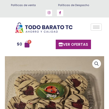
Ir
Políticas de venta
Políticas de Despacho
al
contenido
$
0
VER OFERTAS
Delicias
(mermelada)
20
un
cantidad