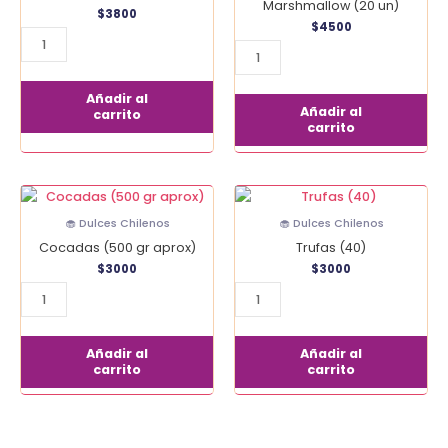
Marshmallow (20 un)
$
3800
$
4500
Añadir al
Añadir al
carrito
carrito
Cocadas
Trufas
(500
(40)
🧁 Dulces Chilenos
🧁 Dulces Chilenos
gr
cantidad
Cocadas (500 gr aprox)
Trufas (40)
aprox)
$
3000
$
3000
cantidad
Añadir al
Añadir al
carrito
carrito