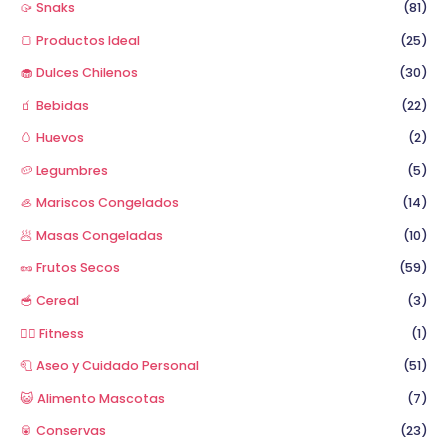
🥠 Snaks
(81)
🍞 Productos Ideal
(25)
🧁 Dulces Chilenos
(30)
🧃 Bebidas
(22)
🥚 Huevos
(2)
🥔 Legumbres
(5)
🦪 Mariscos Congelados
(14)
🥟 Masas Congeladas
(10)
🥜 Frutos Secos
(59)
🥣 Cereal
(3)
🏋️‍♂️ Fitness
(1)
🧻 Aseo y Cuidado Personal
(51)
😺 Alimento Mascotas
(7)
🥫 Conservas
(23)