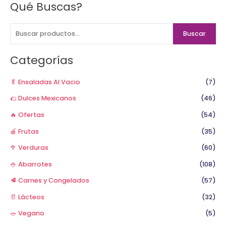
Qué Buscas?
B
u
s
Buscar
c
a
Categorías
r
p
🥬 Ensaladas Al Vacio
(7)
o
🌮 Dulces Mexicanos
(46)
r
🔥 Ofertas
(54)
:
🍎 Frutas
(35)
🥦 Verduras
(60)
🍚 Abarrotes
(108)
🥩 Carnes y Congelados
(57)
🥛 Lácteos
(32)
🥗 Vegano
(5)