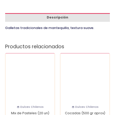
Descripción
Galletas tradicionales de mantequilla, textura suave.
Productos relacionados
Mix
Cocadas
de
(500
Pasteles
gr
(20
aprox)
un)
cantidad
cantidad
🧁 Dulces Chilenos
🧁 Dulces Chilenos
Mix de Pasteles (20 un)
Cocadas (500 gr aprox)