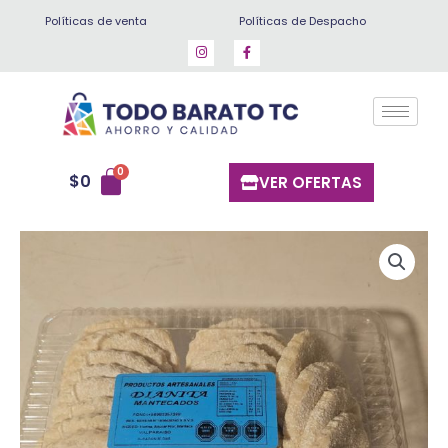
Ir
Políticas de venta
Políticas de Despacho
al
contenido
$
0
VER OFERTAS
Mantecados
(20
un)
cantidad