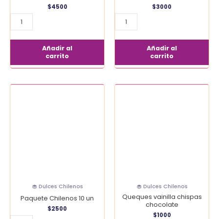
$
4500
$
3000
Añadir al
Añadir al
carrito
carrito
Paquete
Queques
Chilenos
vainilla
10
chispas
un
chocolate
cantidad
cantidad
🧁 Dulces Chilenos
🧁 Dulces Chilenos
Queques vainilla chispas
Paquete Chilenos 10 un
chocolate
$
2500
$
1000