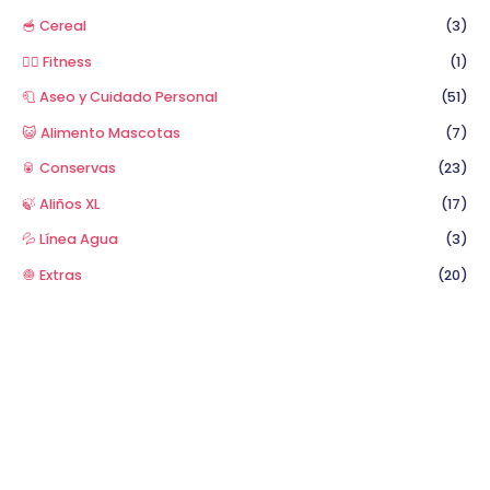
🥣 Cereal
(3)
🏋️‍♂️ Fitness
(1)
🧻 Aseo y Cuidado Personal
(51)
😺 Alimento Mascotas
(7)
🥫 Conservas
(23)
🍃 Aliños XL
(17)
💦 Línea Agua
(3)
🧅 Extras
(20)