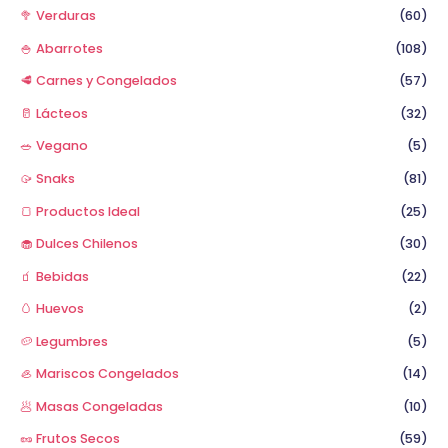
🥦 Verduras
(60)
🍚 Abarrotes
(108)
🥩 Carnes y Congelados
(57)
🥛 Lácteos
(32)
🥗 Vegano
(5)
🥠 Snaks
(81)
🍞 Productos Ideal
(25)
🧁 Dulces Chilenos
(30)
🧃 Bebidas
(22)
🥚 Huevos
(2)
🥔 Legumbres
(5)
🦪 Mariscos Congelados
(14)
🥟 Masas Congeladas
(10)
🥜 Frutos Secos
(59)