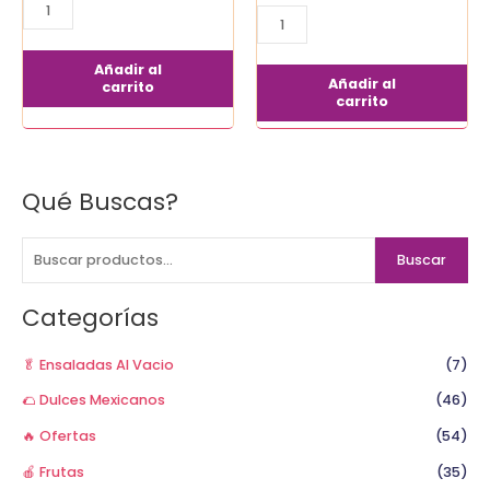
Añadir al
Añadir al
carrito
carrito
Qué Buscas?
B
u
s
Buscar
c
a
Categorías
r
p
🥬 Ensaladas Al Vacio
(7)
o
🌮 Dulces Mexicanos
(46)
r
🔥 Ofertas
(54)
:
🍎 Frutas
(35)