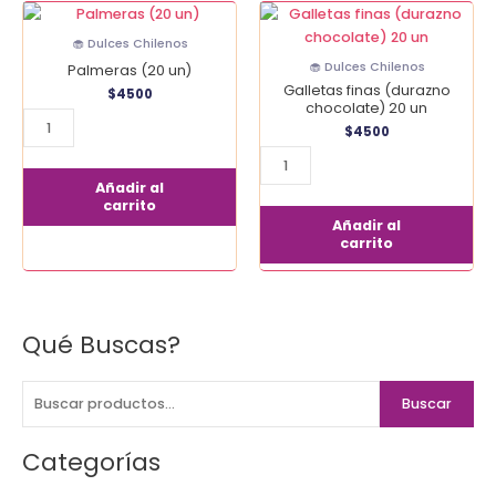
Palmeras
Galletas
(20
finas
🧁 Dulces Chilenos
un)
(durazno
🧁 Dulces Chilenos
Palmeras (20 un)
cantidad
chocolate)
Galletas finas (durazno
$
4500
20
chocolate) 20 un
un
$
4500
cantidad
Añadir al
carrito
Añadir al
carrito
Qué Buscas?
B
u
s
Buscar
c
a
Categorías
r