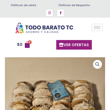
Ir
Políticas de venta
Políticas de Despacho
al
contenido
$
0
VER OFERTAS
Palomos
(20
un)
cantidad