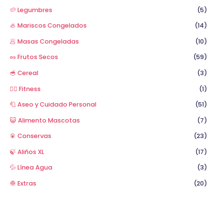
🥔 Legumbres
(5)
🦪 Mariscos Congelados
(14)
🥟 Masas Congeladas
(10)
🥜 Frutos Secos
(59)
🥣 Cereal
(3)
🏋️‍♂️ Fitness
(1)
🧻 Aseo y Cuidado Personal
(51)
😺 Alimento Mascotas
(7)
🥫 Conservas
(23)
🍃 Aliños XL
(17)
💦 Línea Agua
(3)
🧅 Extras
(20)