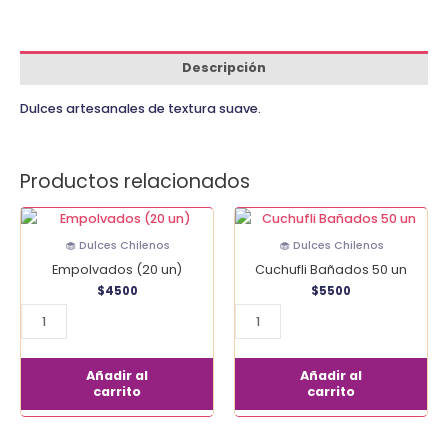
Descripción
Dulces artesanales de textura suave.
Productos relacionados
Empolvados
Cuchufli
(20
Bañados
🧁 Dulces Chilenos
🧁 Dulces Chilenos
un)
50
Empolvados (20 un)
Cuchufli Bañados 50 un
cantidad
un
$
4500
$
5500
cantidad
Añadir al
Añadir al
carrito
carrito