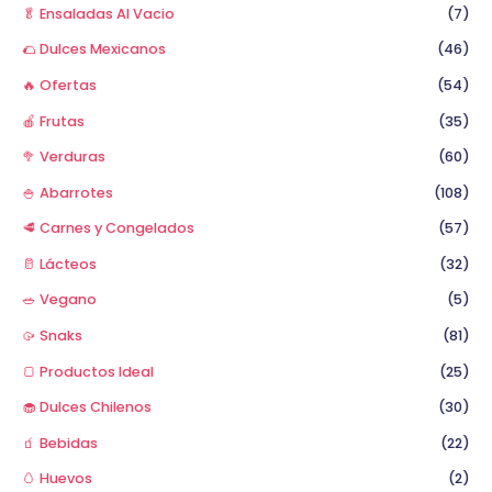
p
🥬 Ensaladas Al Vacio
(7)
o
🌮 Dulces Mexicanos
(46)
r
🔥 Ofertas
(54)
:
🍎 Frutas
(35)
🥦 Verduras
(60)
🍚 Abarrotes
(108)
🥩 Carnes y Congelados
(57)
🥛 Lácteos
(32)
🥗 Vegano
(5)
🥠 Snaks
(81)
🍞 Productos Ideal
(25)
🧁 Dulces Chilenos
(30)
🧃 Bebidas
(22)
🥚 Huevos
(2)