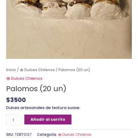
Inicio
/
🧁 Dulces Chilenos
/ Palomos (20 un)
🧁 Dulces Chilenos
Palomos (20 un)
$
3500
Dulces artesanales de textura suave.
Añadir al carrito
SKU:
TDBT0127
Categoría:
🧁 Dulces Chilenos