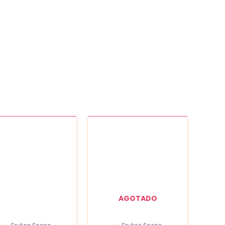
osa
dad
AGOTADO