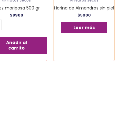
🥜 Frutos Secos
🥜 Frutos Secos
ez mariposa 500 gr
Harina de Almendras sin piel
$
8900
$
5000
Leer más
Añadir al
carrito