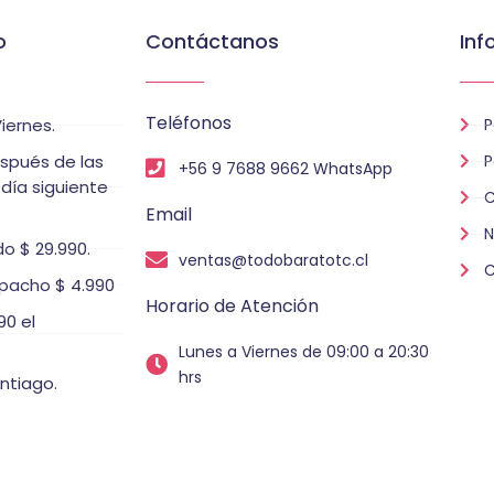
o
Contáctanos
Inf
Teléfonos
iernes.
P
espués de las
P
+56 9 7688 9662 WhatsApp
 día siguiente
C
Email
N
o $ 29.990.
ventas@todobaratotc.cl
C
pacho $ 4.990
Horario de Atención
0 el
Lunes a Viernes de 09:00 a 20:30
hrs
ntiago.