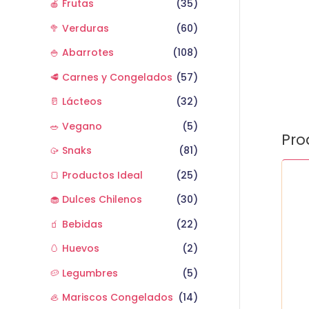
🍎 Frutas
(35)
🥦 Verduras
(60)
🍚 Abarrotes
(108)
🥩 Carnes y Congelados
(57)
🥛 Lácteos
(32)
🥗 Vegano
(5)
Pro
🥠 Snaks
(81)
Pista
🍞 Productos Ideal
(25)
sin
sal
🧁 Dulces Chilenos
(30)
1
🧃 Bebidas
(22)
kg
cant
🥚 Huevos
(2)
🥔 Legumbres
(5)
🦪 Mariscos Congelados
(14)