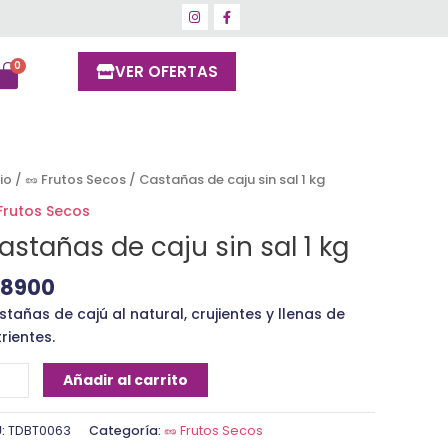
VER OFERTAS
stañas
cio
/
🥜 Frutos Secos
/ Castañas de caju sin sal 1 kg
 Frutos Secos
ju
astañas de caju sin sal 1 kg
18900
tañas de cajú al natural, crujientes y llenas de
rientes.
ntidad
Añadir al carrito
U:
TDBT0063
Categoría:
🥜 Frutos Secos