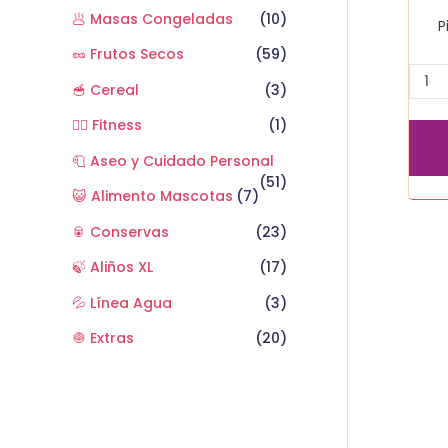
🥟 Masas Congeladas
(10)
P
🥜 Frutos Secos
(59)
🥣 Cereal
(3)
🏋️‍♂️ Fitness
(1)
🧻 Aseo y Cuidado Personal
(51)
😺 Alimento Mascotas
(7)
🥫 Conservas
(23)
🍃 Aliños XL
(17)
💦 Línea Agua
(3)
🧅 Extras
(20)