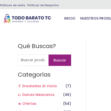
Ir
Políticas de venta
Políticas de Despacho
al
contenido
INICIO
NUESTROS PROD
Qué Buscas?
B
u
s
Buscar
c
a
Categorías
r
🥬 Ensaladas Al Vacio
(7)
p
o
🌮 Dulces Mexicanos
(46)
r
🔥 Ofertas
(54)
: