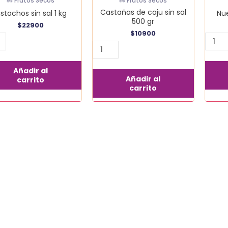
🥜 Frutos Secos
🥜 Frutos Secos
Castañas de caju sin sal
istachos sin sal 1 kg
Nu
500 gr
$
22900
$
10900
Añadir al
Añadir al
carrito
carrito