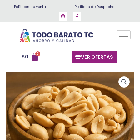
Ir
Políticas de venta
Políticas de Despacho
al
contenido
$
0
VER OFERTAS
Mani
tostado
con
sal
1
kg
cantidad