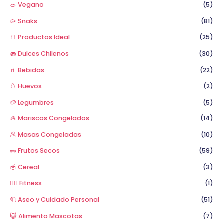
🥗 Vegano
(5)
🥠 Snaks
(81)
🍞 Productos Ideal
(25)
🧁 Dulces Chilenos
(30)
🧃 Bebidas
(22)
🥚 Huevos
(2)
🥔 Legumbres
(5)
🦪 Mariscos Congelados
(14)
🥟 Masas Congeladas
(10)
🥜 Frutos Secos
(59)
🥣 Cereal
(3)
🏋️‍♂️ Fitness
(1)
🧻 Aseo y Cuidado Personal
(51)
😺 Alimento Mascotas
(7)