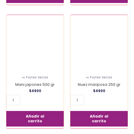
Mani
Nuez
japones
mariposa
500
250
gr
gr
cantidad
cantidad
🥜 Frutos Secos
🥜 Frutos Secos
Mani japones 500 gr
Nuez mariposa 250 gr
$
4900
$
4900
Añadir al
Añadir al
carrito
carrito