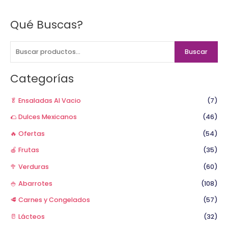
Qué Buscas?
B
u
s
Buscar
c
a
Categorías
r
p
🥬 Ensaladas Al Vacio
(7)
o
🌮 Dulces Mexicanos
(46)
r
🔥 Ofertas
(54)
:
🍎 Frutas
(35)
🥦 Verduras
(60)
🍚 Abarrotes
(108)
🥩 Carnes y Congelados
(57)
🥛 Lácteos
(32)