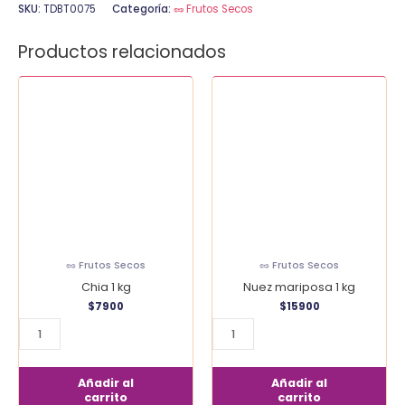
SKU:
TDBT0075
Categoría:
🥜 Frutos Secos
Productos relacionados
Chia
Nuez
1
mariposa
kg
1
cantidad
kg
cantidad
🥜 Frutos Secos
🥜 Frutos Secos
Chia 1 kg
Nuez mariposa 1 kg
$
7900
$
15900
Añadir al
Añadir al
carrito
carrito