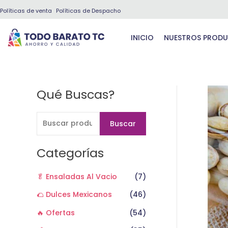
Ir
Políticas de venta
Políticas de Despacho
al
contenido
INICIO
NUESTROS PROD
Qué Buscas?
B
u
s
Buscar
c
a
Categorías
r
🥬 Ensaladas Al Vacio
(7)
p
o
🌮 Dulces Mexicanos
(46)
r
🔥 Ofertas
(54)
: