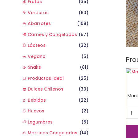
🍎 Frutas
(35)
🥦 Verduras
(60)
🍚 Abarrotes
(108)
🥩 Carnes y Congelados
(57)
🥛 Lácteos
(32)
🥗 Vegano
(5)
Pro
🥠 Snaks
(81)
Mani
🍞 Productos Ideal
(25)
conf
natur
🧁 Dulces Chilenos
(30)
1
Mani
kg
🧃 Bebidas
(22)
cant
🥚 Huevos
(2)
🥔 Legumbres
(5)
🦪 Mariscos Congelados
(14)