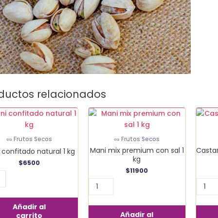
ductos relacionados
Mani
Casta
itado
mix
de
al
premium
caju
🥜 Frutos Secos
🥜 Frutos Secos
con
sin
Mani mix premium con sal 1
Castañ
 confitado natural 1 kg
sal
sal
kg
$
6500
idad
1
250
$
11900
kg
gr
cantidad
canti
Añadir al
Añadir al
carrito