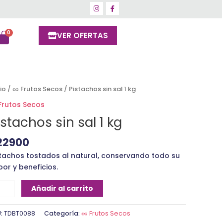
VER OFERTAS
stachos
cio
/
🥜 Frutos Secos
/ Pistachos sin sal 1 kg
 Frutos Secos
istachos sin sal 1 kg
22900
ntidad
stachos tostados al natural, conservando todo su
or y beneficios.
Añadir al carrito
U:
TDBT0088
Categoría:
🥜 Frutos Secos