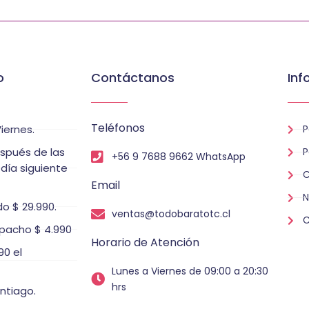
o
Contáctanos
Inf
Teléfonos
iernes.
P
espués de las
P
+56 9 7688 9662 WhatsApp
 día siguiente
C
Email
N
o $ 29.990.
ventas@todobaratotc.cl
C
pacho $ 4.990
Horario de Atención
0 el
Lunes a Viernes de 09:00 a 20:30
hrs
ntiago.