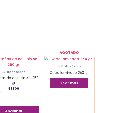
AGOTADO
ñas
🥜 Frutos Secos
Coco laminado 250 gr
🥜 Frutos Secos
as de caju sin sal 250
gr
Leer más
$
5900
dad
Añadir al