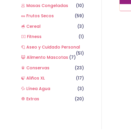
🥟 Masas Congeladas
(10)
🥜 Frutos Secos
(59)
🥣 Cereal
(3)
🏋️‍♂️ Fitness
(1)
🧻 Aseo y Cuidado Personal
(51)
😺 Alimento Mascotas
(7)
🥫 Conservas
(23)
🍃 Aliños XL
(17)
💦 Línea Agua
(3)
🧅 Extras
(20)