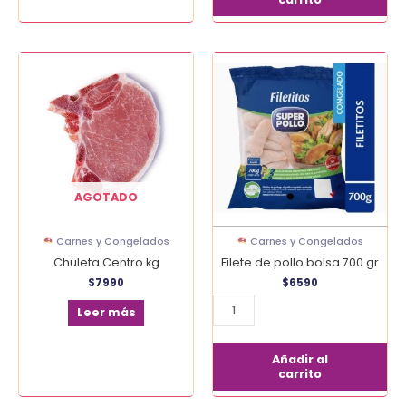
Filete
de
pollo
bolsa
700
gr
cantidad
AGOTADO
Carnes y Congelados
Carnes y Congelados
Chuleta Centro kg
Filete de pollo bolsa 700 gr
$
7990
$
6590
Leer más
Añadir al
carrito