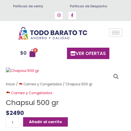
Ir
Políticas de venta
Políticas de Despacho
al
contenido
$
0
VER OFERTAS
Chapsui
500
gr
Inicio
/
Carnes y Congelados
/ Chapsui 500 gr
cantidad
Carnes y Congelados
Chapsui 500 gr
$
2490
Añadir al carrito