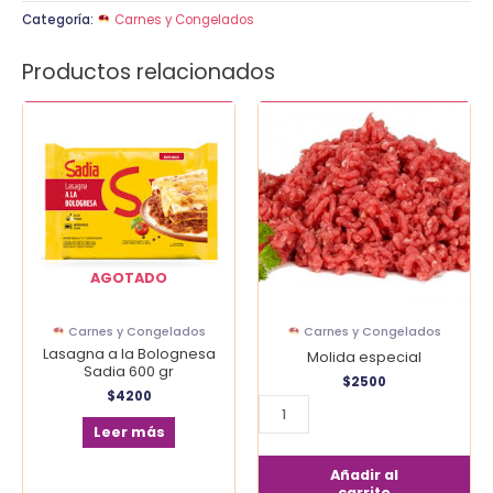
Categoría:
Carnes y Congelados
Productos relacionados
Molida
especial
cantidad
AGOTADO
Carnes y Congelados
Carnes y Congelados
Lasagna a la Bolognesa
Molida especial
Sadia 600 gr
$
2500
$
4200
Leer más
Añadir al
carrito