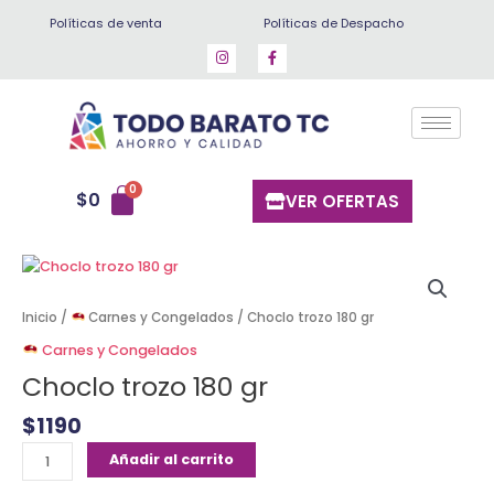
Ir
Políticas de venta
Políticas de Despacho
al
contenido
$
0
VER OFERTAS
Choclo
trozo
180
Inicio
/
Carnes y Congelados
/ Choclo trozo 180 gr
gr
Carnes y Congelados
cantidad
Choclo trozo 180 gr
$
1190
Añadir al carrito