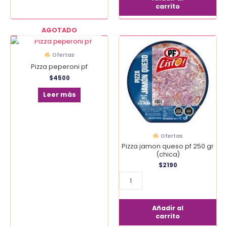
carrito
AGOTADO
Pizza
jamon
Ofertas
queso
Pizza peperoni pf
pf
$
4500
250
gr
Leer más
(chica)
cantidad
Ofertas
Pizza jamon queso pf 250 gr
(chica)
$
2190
Añadir al
carrito