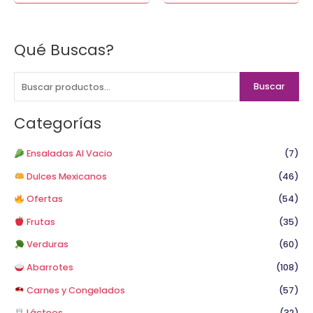
Qué Buscas?
B
u
s
Buscar
c
a
Categorías
r
p
Ensaladas Al Vacio
(7)
o
Dulces Mexicanos
(46)
r
Ofertas
(54)
:
Frutas
(35)
Verduras
(60)
Abarrotes
(108)
Carnes y Congelados
(57)
Lácteos
(32)