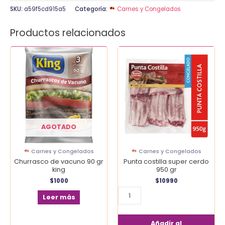
SKU:
a59f5cd915a5
Categoría:
Carnes y Congelados
Productos relacionados
Punta
costilla
super
cerdo
950
gr
cantidad
AGOTADO
Carnes y Congelados
Carnes y Congelados
Churrasco de vacuno 90 gr
Punta costilla super cerdo
king
950 gr
$
1000
$
10990
Leer más
Añadir al