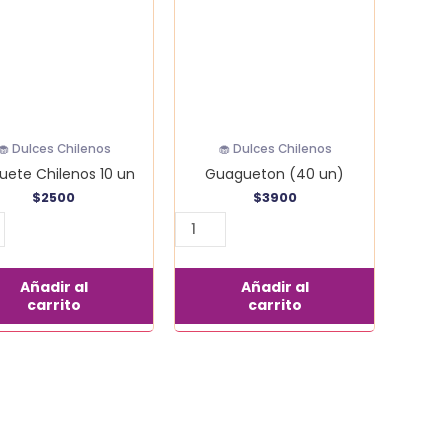
cantidad
dad
🧁 Dulces Chilenos
🧁 Dulces Chilenos
uete Chilenos 10 un
Guagueton (40 un)
$
2500
$
3900
Añadir al
Añadir al
carrito
carrito