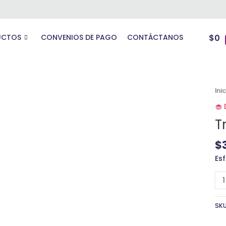
UCTOS
CONVENIOS DE PAGO
CONTÁCTANOS
$
0
Tr
Ini
(4
🧁
ca
T
$
Es
SK