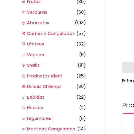
🍎 Frutas
(35)
🥦 Verduras
(60)
🍚 Abarrotes
(108)
🥩 Carnes y Congelados
(57)
🥛 Lácteos
(32)
🥗 Vegano
(5)
🥠 Snaks
(81)
Desc
🍞 Productos Ideal
(25)
Esfer
🧁 Dulces Chilenos
(30)
🧃 Bebidas
(22)
Pro
🥚 Huevos
(2)
Malv
🥔 Legumbres
(5)
Coco
🦪 Mariscos Congelados
(14)
cant