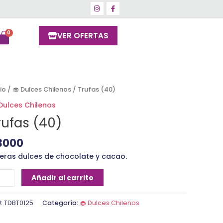
VER OFERTAS
ufas
cio
/
🧁 Dulces Chilenos
/ Trufas (40)
0)
 Dulces Chilenos
ntidad
rufas (40)
3000
feras dulces de chocolate y cacao.
Añadir al carrito
U:
TDBT0125
Categoría:
🧁 Dulces Chilenos