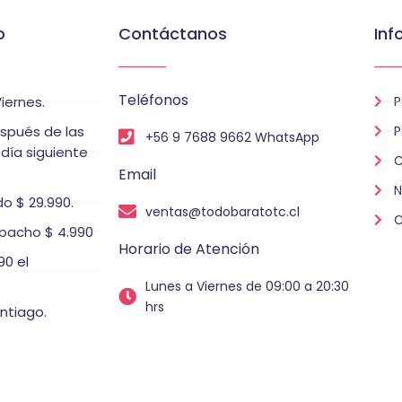
o
Contáctanos
Inf
Teléfonos
iernes.
P
espués de las
P
+56 9 7688 9662 WhatsApp
 día siguiente
C
Email
N
o $ 29.990.
ventas@todobaratotc.cl
C
pacho $ 4.990
Horario de Atención
0 el
Lunes a Viernes de 09:00 a 20:30
hrs
ntiago.