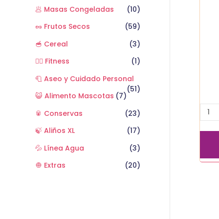
🥟 Masas Congeladas
(10)
🥜 Frutos Secos
(59)
🥣 Cereal
(3)
🏋️‍♂️ Fitness
(1)
🧻 Aseo y Cuidado Personal
(51)
😺 Alimento Mascotas
(7)
🥫 Conservas
(23)
🍃 Aliños XL
(17)
💦 Línea Agua
(3)
🧅 Extras
(20)