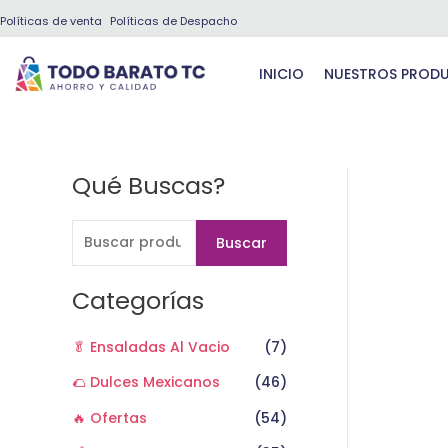
Ir
Políticas de venta
Políticas de Despacho
al
contenido
INICIO
NUESTROS PROD
Qué Buscas?
B
u
s
Buscar
c
a
Categorías
r
🥬 Ensaladas Al Vacio
(7)
p
o
🌮 Dulces Mexicanos
(46)
r
🔥 Ofertas
(54)
: