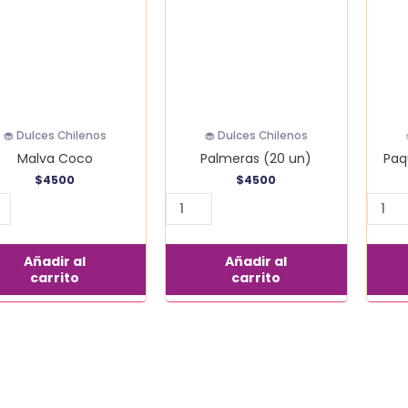
cantidad
un
canti
🧁 Dulces Chilenos
🧁 Dulces Chilenos
Malva Coco
Palmeras (20 un)
Paq
$
4500
$
4500
Añadir al
Añadir al
carrito
carrito