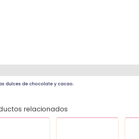
ripción
as dulces de chocolate y cacao.
ductos relacionados
a
Palmeras
Paque
(20
Chile
idad
un)
10