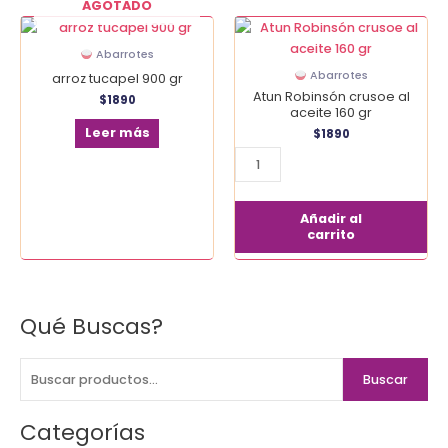
AGOTADO
Atun
Robinsón
Abarrotes
crusoe
Abarrotes
arroz tucapel 900 gr
al
Atun Robinsón crusoe al
$
1890
aceite
aceite 160 gr
160
Leer más
$
1890
gr
cantidad
Añadir al
carrito
Qué Buscas?
B
u
s
Buscar
c
a
Categorías
r