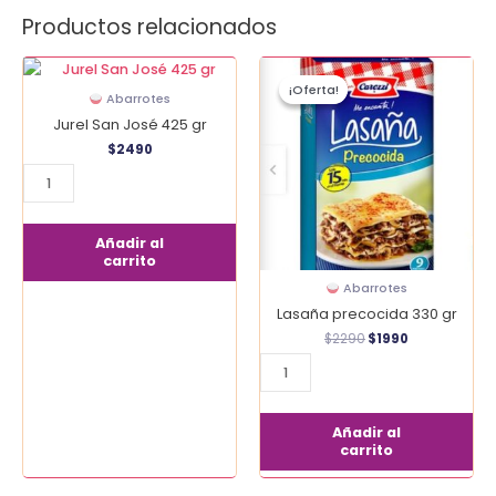
Productos relacionados
El
El
Jurel
Lasaña
precio
precio
¡Oferta!
¡Oferta!
San
precocida
original
actual
Abarrotes
era:
es:
José
330
Jurel San José 425 gr
$2290.
$1990.
425
gr
$
2490
gr
cantidad
cantidad
Añadir al
carrito
Abarrotes
Lasaña precocida 330 gr
$
2290
$
1990
Añadir al
carrito