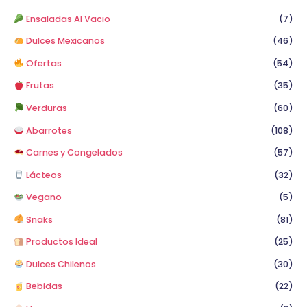
p
Ensaladas Al Vacio
(7)
o
Dulces Mexicanos
(46)
r
Ofertas
(54)
:
Frutas
(35)
Verduras
(60)
Abarrotes
(108)
Carnes y Congelados
(57)
Lácteos
(32)
Vegano
(5)
Snaks
(81)
Productos Ideal
(25)
Dulces Chilenos
(30)
Bebidas
(22)