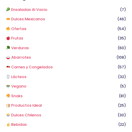
r
p
Ensaladas Al Vacio
(7)
o
Dulces Mexicanos
(46)
r
Ofertas
(54)
:
Frutas
(35)
Verduras
(60)
Abarrotes
(108)
Carnes y Congelados
(57)
Lácteos
(32)
Vegano
(5)
Snaks
(81)
Productos Ideal
(25)
Dulces Chilenos
(30)
Bebidas
(22)