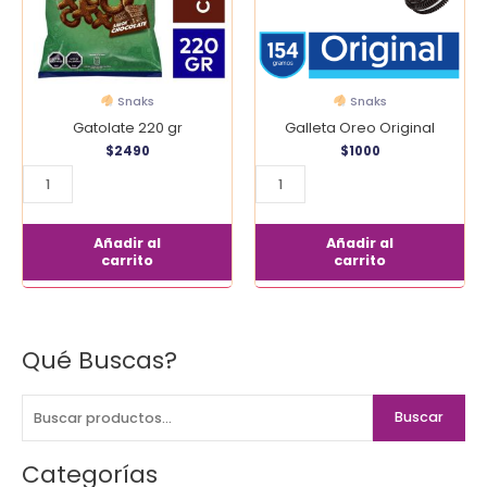
Snaks
Snaks
Gatolate 220 gr
Galleta Oreo Original
$
2490
$
1000
Añadir al
Añadir al
carrito
carrito
Qué Buscas?
B
u
s
Buscar
c
a
Categorías