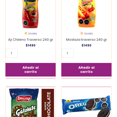
gr
cantidad
cantidad
Snaks
Snaks
Aji Chileno Traverso 240 gr
Mostaza traverso 240 gr
$
1490
$
1490
Añadir al
Añadir al
carrito
carrito
Gatolate
Galleta
220
Oreo
gr
Original
cantidad
cantidad