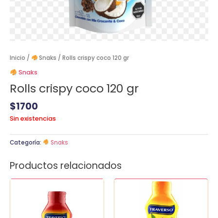
Inicio
/
Snaks
/ Rolls crispy coco 120 gr
Snaks
Rolls crispy coco 120 gr
$
1700
Sin existencias
Categoría:
Snaks
Productos relacionados
Aji
Mostaza
Chileno
traverso
Traverso
240
240
gr