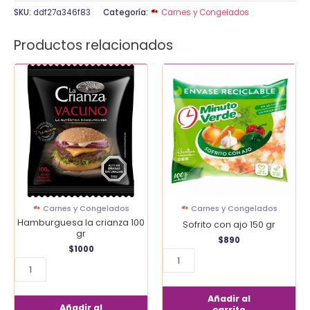
SKU:
ddf27a346f83
Categoría:
Carnes y Congelados
Productos relacionados
Hamburguesa
Sofrito
la
con
crianza
ajo
100
150
gr
gr
cantidad
cantidad
Carnes y Congelados
Carnes y Congelados
Hamburguesa la crianza 100
Sofrito con ajo 150 gr
gr
$
890
$
1000
Añadir al
Añadir al
carrito