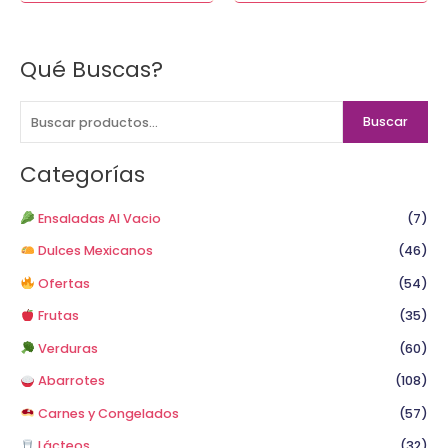
Qué Buscas?
B
u
s
Buscar
c
a
Categorías
r
p
Ensaladas Al Vacio
(7)
o
Dulces Mexicanos
(46)
r
Ofertas
(54)
:
Frutas
(35)
Verduras
(60)
Abarrotes
(108)
Carnes y Congelados
(57)
Lácteos
(32)