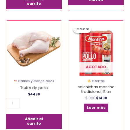
carrito
El
El
Trutro
precio
precio
¡Oferta!
¡Oferta!
de
original
actual
era:
es:
pollo
$1990.
$1490.
cantidad
AGOTADO
Carnes y Congelados
Ofertas
salchichas montina
Trutro de pollo
tradicional, 5 un
$
4490
$
1990
$
1490
Leer más
Añadir al
carrito