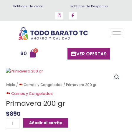
Ir
Políticas de venta
Políticas de Despacho
al
contenido
$
0
VER OFERTAS
Primavera
200
gr
Inicio
/
Carnes y Congelados
/ Primavera 200 gr
cantidad
Carnes y Congelados
Primavera 200 gr
$
890
Añadir al carrito