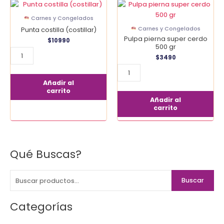
Punta
Pulpa
costilla
pierna
Carnes y Congelados
(costillar)
super
Carnes y Congelados
Punta costilla (costillar)
cantidad
cerdo
Pulpa pierna super cerdo
$
10990
500
500 gr
gr
$
3490
cantidad
Añadir al
carrito
Añadir al
carrito
Qué Buscas?
B
u
s
Buscar
c
a
Categorías
r