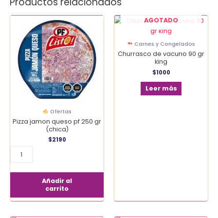
Productos relacionados
Pizza
AGOTADO
jamon
queso
Carnes y Congelados
pf
Churrasco de vacuno 90 gr
250
king
gr
$
1000
(chica)
Leer más
cantidad
Ofertas
Pizza jamon queso pf 250 gr
(chica)
$
2190
Añadir al
carrito