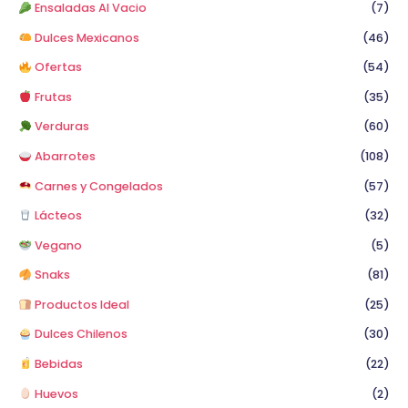
p
Ensaladas Al Vacio
(7)
o
Dulces Mexicanos
(46)
r
Ofertas
(54)
:
Frutas
(35)
Verduras
(60)
Abarrotes
(108)
Carnes y Congelados
(57)
Lácteos
(32)
Vegano
(5)
Snaks
(81)
Productos Ideal
(25)
Dulces Chilenos
(30)
Bebidas
(22)
Huevos
(2)