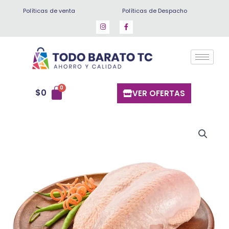
Ir
Políticas de venta
Políticas de Despacho
al
contenido
$
0
VER OFERTAS
Pechuga
de
pollo
kg
cantidad