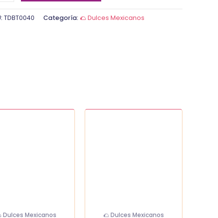
U:
TDBT0040
Categoría:
🌮 Dulces Mexicanos
ito
Jelly
oy
belly
dad
20
flavors
ee.uu
cantidad
 Dulces Mexicanos
🌮 Dulces Mexicanos