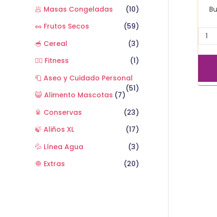
Bu
🥟 Masas Congeladas
(10)
🥜 Frutos Secos
(59)
🥣 Cereal
(3)
🏋️‍♂️ Fitness
(1)
🧻 Aseo y Cuidado Personal
(51)
😺 Alimento Mascotas
(7)
🥫 Conservas
(23)
🍃 Aliños XL
(17)
💦 Línea Agua
(3)
🧅 Extras
(20)