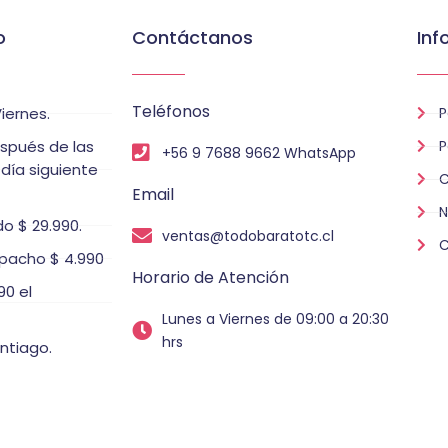
o
Contáctanos
Inf
Teléfonos
iernes.
P
espués de las
P
+56 9 7688 9662 WhatsApp
 día siguiente
C
Email
N
o $ 29.990.
ventas@todobaratotc.cl
C
pacho $ 4.990
Horario de Atención
0 el
Lunes a Viernes de 09:00 a 20:30
hrs
ntiago.