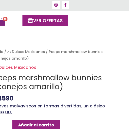
VER OFERTAS
eps
cio
/
🌮 Dulces Mexicanos
/ Peeps marshmallow bunnies
rshmallow
nejos amarillo)
nnies
 Dulces Mexicanos
onejos
eeps marshmallow bunnies
rillo)
conejos amarillo)
ntidad
4590
aves malvaviscos en formas divertidas, un clásico
EE.UU.
Añadir al carrito