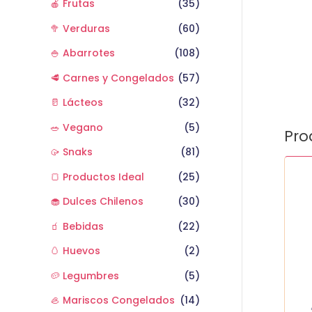
🍎 Frutas
(35)
🥦 Verduras
(60)
🍚 Abarrotes
(108)
🥩 Carnes y Congelados
(57)
🥛 Lácteos
(32)
🥗 Vegano
(5)
Pro
🥠 Snaks
(81)
Bubb
🍞 Productos Ideal
(25)
xtre
azul
🧁 Dulces Chilenos
(30)
cant
🧃 Bebidas
(22)
🥚 Huevos
(2)
🥔 Legumbres
(5)
🦪 Mariscos Congelados
(14)