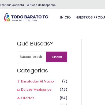
Ir
Políticas de venta
Políticas de Despacho
al
contenido
INICIO
NUESTROS PROD
Qué Buscas?
B
u
s
Buscar
c
a
Categorías
r
🥬 Ensaladas Al Vacio
(7)
p
o
🌮 Dulces Mexicanos
(46)
r
🔥 Ofertas
(54)
: