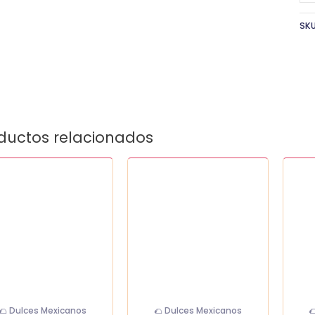
SK
ductos relacionados
aloo
Lucas
Miguel
me
gusano
cham
tamarindo
canti
idad
cantidad
🌮 Dulces Mexicanos
🌮 Dulces Mexicanos
