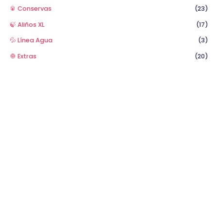
🥫 Conservas
(23)
🍃 Aliños XL
(17)
💦 Línea Agua
(3)
🧅 Extras
(20)