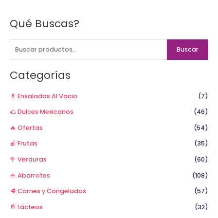
Qué Buscas?
B
u
s
Buscar
c
a
Categorías
r
p
🥬 Ensaladas Al Vacio
(7)
o
🌮 Dulces Mexicanos
(46)
r
🔥 Ofertas
(54)
:
🍎 Frutas
(35)
🥦 Verduras
(60)
🍚 Abarrotes
(108)
🥩 Carnes y Congelados
(57)
🥛 Lácteos
(32)