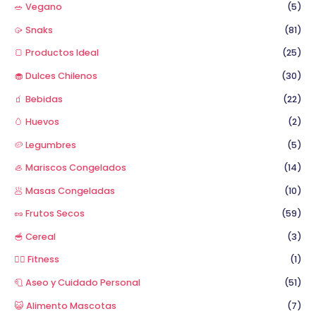
🥗 Vegano
(5)
🥠 Snaks
(81)
🍞 Productos Ideal
(25)
🧁 Dulces Chilenos
(30)
🧃 Bebidas
(22)
🥚 Huevos
(2)
🥔 Legumbres
(5)
🦪 Mariscos Congelados
(14)
🥟 Masas Congeladas
(10)
🥜 Frutos Secos
(59)
🥣 Cereal
(3)
🏋️‍♂️ Fitness
(1)
🧻 Aseo y Cuidado Personal
(51)
😺 Alimento Mascotas
(7)