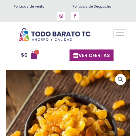
Ir
Políticas de venta
Políticas de Despacho
al
contenido
$
0
VER OFERTAS
Pasas
rubias
500
gr
cantidad