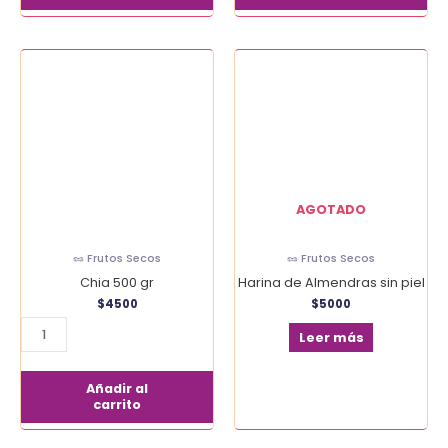
Chia
500
gr
cantidad
AGOTADO
🥜 Frutos Secos
🥜 Frutos Secos
Chia 500 gr
Harina de Almendras sin piel
$
4500
$
5000
Leer más
Añadir al
carrito