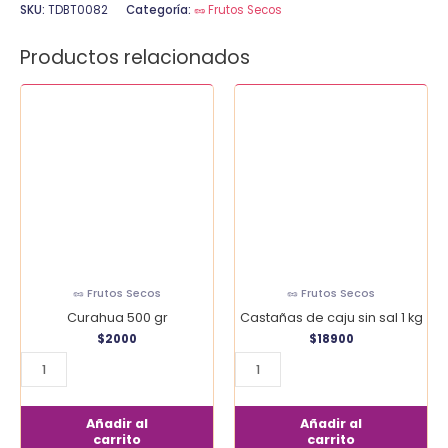
SKU:
TDBT0082
Categoría:
🥜 Frutos Secos
Productos relacionados
Curahua
Castañas
500
de
gr
caju
cantidad
sin
sal
1
kg
cantidad
🥜 Frutos Secos
🥜 Frutos Secos
Curahua 500 gr
Castañas de caju sin sal 1 kg
$
2000
$
18900
Añadir al
Añadir al
carrito
carrito