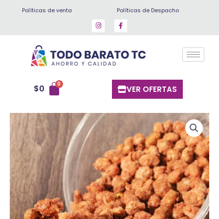
Ir
Políticas de venta
Políticas de Despacho
al
contenido
$
0
VER OFERTAS
Mani
confitado
natural
500
gr
cantidad