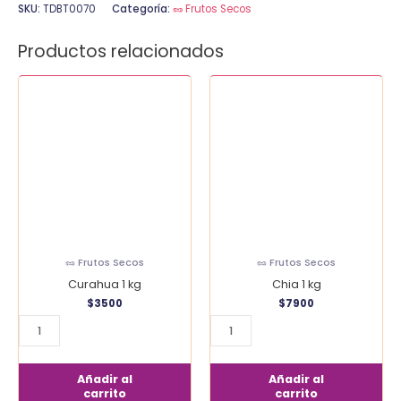
SKU:
TDBT0070
Categoría:
🥜 Frutos Secos
Productos relacionados
Curahua
Chia
1
1
kg
kg
cantidad
cantidad
🥜 Frutos Secos
🥜 Frutos Secos
Curahua 1 kg
Chia 1 kg
$
3500
$
7900
Añadir al
Añadir al
carrito
carrito