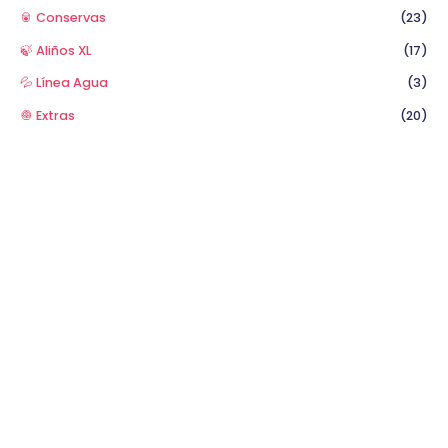
🥫 Conservas
(23)
🍃 Aliños XL
(17)
💦 Línea Agua
(3)
🧅 Extras
(20)