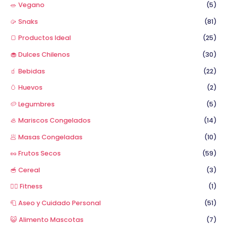
🥗 Vegano
(5)
🥠 Snaks
(81)
🍞 Productos Ideal
(25)
🧁 Dulces Chilenos
(30)
🧃 Bebidas
(22)
🥚 Huevos
(2)
🥔 Legumbres
(5)
🦪 Mariscos Congelados
(14)
🥟 Masas Congeladas
(10)
🥜 Frutos Secos
(59)
🥣 Cereal
(3)
🏋️‍♂️ Fitness
(1)
🧻 Aseo y Cuidado Personal
(51)
😺 Alimento Mascotas
(7)