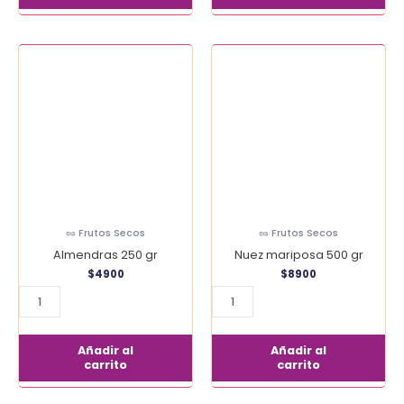
Almendras
Nuez
250
mariposa
gr
500
cantidad
gr
cantidad
🥜 Frutos Secos
🥜 Frutos Secos
Almendras 250 gr
Nuez mariposa 500 gr
$
4900
$
8900
Añadir al
Añadir al
carrito
carrito