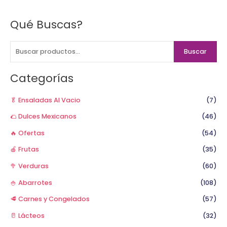
Qué Buscas?
B
u
s
Buscar
c
a
Categorías
r
p
🥬 Ensaladas Al Vacio
(7)
o
🌮 Dulces Mexicanos
(46)
r
🔥 Ofertas
(54)
:
🍎 Frutas
(35)
🥦 Verduras
(60)
🍚 Abarrotes
(108)
🥩 Carnes y Congelados
(57)
🥛 Lácteos
(32)