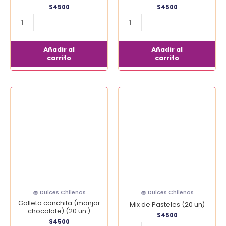
$
4500
$
4500
Añadir al
Añadir al
carrito
carrito
Galleta
Mix
conchita
de
(manjar
Pasteles
chocolate)
(20
(20.un
un)
)
cantidad
cantidad
🧁 Dulces Chilenos
🧁 Dulces Chilenos
Galleta conchita (manjar
Mix de Pasteles (20 un)
chocolate) (20.un )
$
4500
$
4500