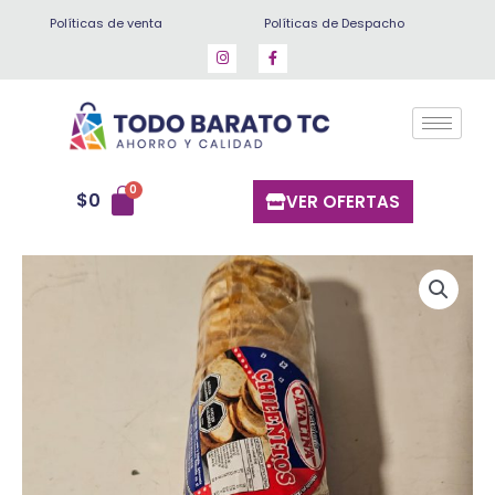
Ir
Políticas de venta
Políticas de Despacho
al
contenido
$
0
VER OFERTAS
Paquete
Chilenos
10
un
cantidad