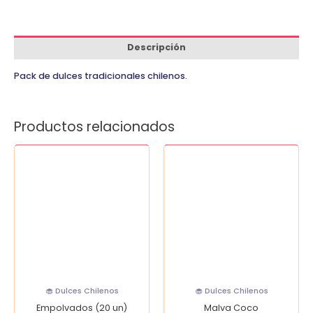
Descripción
Pack de dulces tradicionales chilenos.
Productos relacionados
Empolvados
Malva
(20
Coco
un)
cantidad
cantidad
🧁 Dulces Chilenos
🧁 Dulces Chilenos
Empolvados (20 un)
Malva Coco