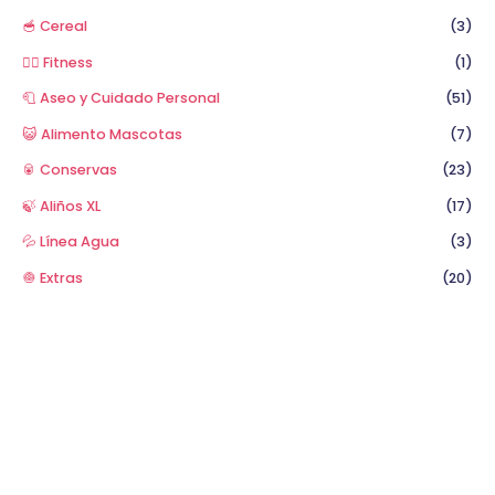
🥣 Cereal
(3)
🏋️‍♂️ Fitness
(1)
🧻 Aseo y Cuidado Personal
(51)
😺 Alimento Mascotas
(7)
🥫 Conservas
(23)
🍃 Aliños XL
(17)
💦 Línea Agua
(3)
🧅 Extras
(20)