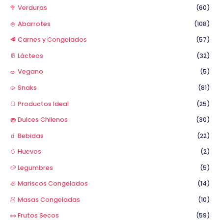
🥦 Verduras
(60)
🍚 Abarrotes
(108)
🥩 Carnes y Congelados
(57)
🥛 Lácteos
(32)
🥗 Vegano
(5)
🥠 Snaks
(81)
🍞 Productos Ideal
(25)
🧁 Dulces Chilenos
(30)
🧃 Bebidas
(22)
🥚 Huevos
(2)
🥔 Legumbres
(5)
🦪 Mariscos Congelados
(14)
🥟 Masas Congeladas
(10)
🥜 Frutos Secos
(59)