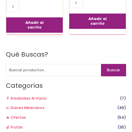
Añadir al
Añadir al
carrito
carrito
Qué Buscas?
B
u
s
Buscar
c
a
Categorías
r
p
🥬 Ensaladas Al Vacio
(7)
o
🌮 Dulces Mexicanos
(46)
r
🔥 Ofertas
(54)
:
🍎 Frutas
(35)