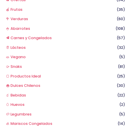
:
🍎 Frutas
(35)
🥦 Verduras
(60)
🍚 Abarrotes
(108)
🥩 Carnes y Congelados
(57)
🥛 Lácteos
(32)
🥗 Vegano
(5)
🥠 Snaks
(81)
🍞 Productos Ideal
(25)
🧁 Dulces Chilenos
(30)
🧃 Bebidas
(22)
🥚 Huevos
(2)
🥔 Legumbres
(5)
🦪 Mariscos Congelados
(14)