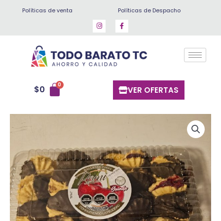
Ir
Políticas de venta
Políticas de Despacho
al
contenido
$
0
VER OFERTAS
Galletas
finas
(durazno
chocolate)
20
un
cantidad