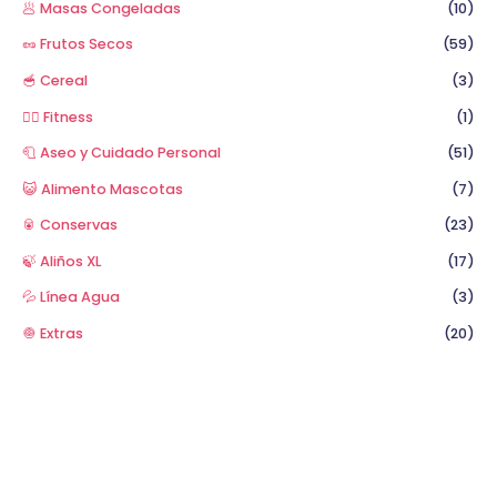
🥟 Masas Congeladas
(10)
🥜 Frutos Secos
(59)
🥣 Cereal
(3)
🏋️‍♂️ Fitness
(1)
🧻 Aseo y Cuidado Personal
(51)
😺 Alimento Mascotas
(7)
🥫 Conservas
(23)
🍃 Aliños XL
(17)
💦 Línea Agua
(3)
🧅 Extras
(20)