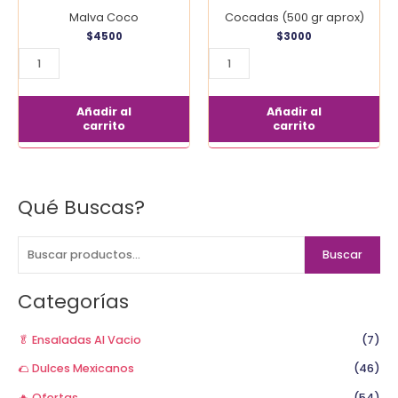
Malva Coco
Cocadas (500 gr aprox)
$
4500
$
3000
Añadir al
Añadir al
carrito
carrito
Qué Buscas?
B
u
s
Buscar
c
a
Categorías
r
p
🥬 Ensaladas Al Vacio
(7)
o
🌮 Dulces Mexicanos
(46)
r
🔥 Ofertas
(54)