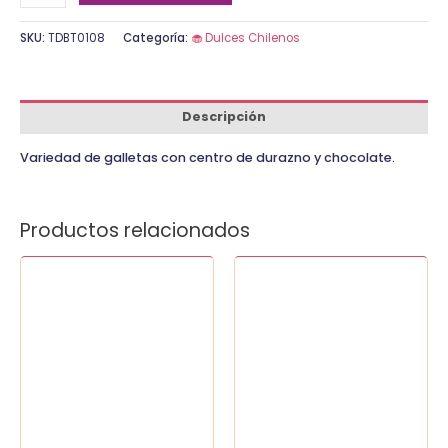
SKU:
TDBT0108
Categoría:
🧁 Dulces Chilenos
Descripción
Variedad de galletas con centro de durazno y chocolate.
Productos relacionados
Galleta
Galletas
conchita
de
(manjar
champagne
chocolate)
cantidad
(20.un
)
cantidad