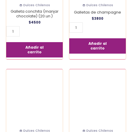
🧁 Dulces Chilenos
🧁 Dulces Chilenos
Galleta conchita (manjar
Galletas de champagne
chocolate) (20.un )
$
3800
$
4500
Añadir al
Añadir al
carrito
carrito
Malva
Cocadas
Coco
(500
cantidad
gr
aprox)
cantidad
🧁 Dulces Chilenos
🧁 Dulces Chilenos