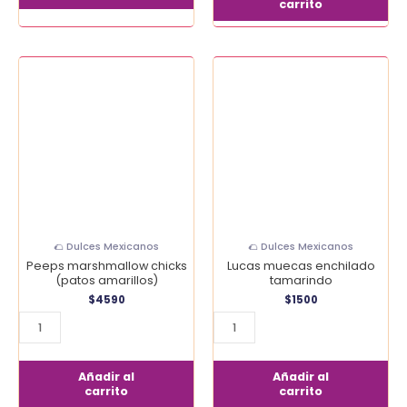
carrito
Peeps
Lucas
marshmallow
muecas
chicks
enchilado
(patos
tamarindo
amarillos)
cantidad
cantidad
🌮 Dulces Mexicanos
🌮 Dulces Mexicanos
Peeps marshmallow chicks
Lucas muecas enchilado
(patos amarillos)
tamarindo
$
4590
$
1500
Añadir al
Añadir al
carrito
carrito