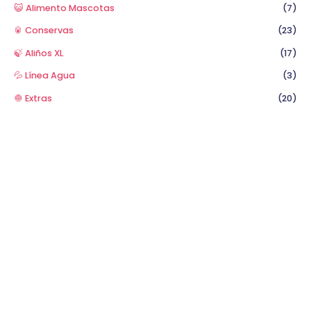
😺 Alimento Mascotas
(7)
🥫 Conservas
(23)
🍃 Aliños XL
(17)
💦 Línea Agua
(3)
🧅 Extras
(20)