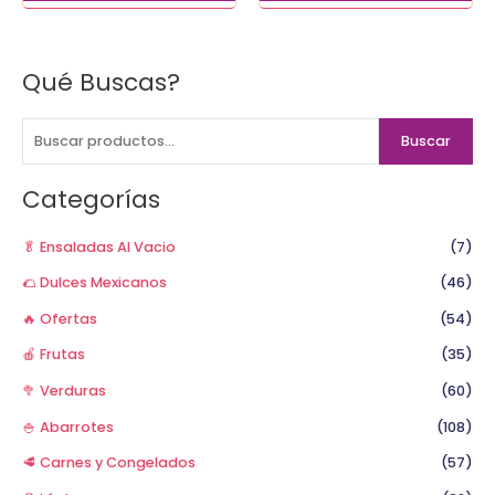
Qué Buscas?
B
u
s
Buscar
c
a
Categorías
r
p
🥬 Ensaladas Al Vacio
(7)
o
🌮 Dulces Mexicanos
(46)
r
🔥 Ofertas
(54)
:
🍎 Frutas
(35)
🥦 Verduras
(60)
🍚 Abarrotes
(108)
🥩 Carnes y Congelados
(57)