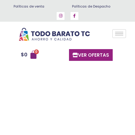
Ir
Políticas de venta
Políticas de Despacho
al
contenido
$
0
VER OFERTAS
Paleta
elotes
cantidad