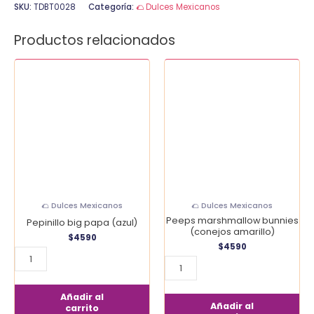
SKU:
TDBT0028
Categoría:
🌮 Dulces Mexicanos
Productos relacionados
Pepinillo
Peeps
big
marshmallow
papa
bunnies
(azul)
(conejos
cantidad
amarillo)
cantidad
🌮 Dulces Mexicanos
🌮 Dulces Mexicanos
Peeps marshmallow bunnies
Pepinillo big papa (azul)
(conejos amarillo)
$
4590
$
4590
Añadir al
Añadir al
carrito