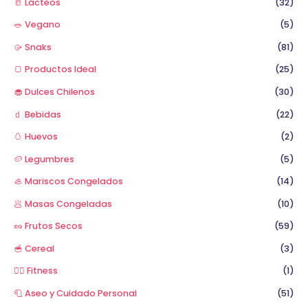
🥛 Lácteos
(32)
🥗 Vegano
(5)
🥠 Snaks
(81)
🍞 Productos Ideal
(25)
🧁 Dulces Chilenos
(30)
🧃 Bebidas
(22)
🥚 Huevos
(2)
🥔 Legumbres
(5)
🦪 Mariscos Congelados
(14)
🥟 Masas Congeladas
(10)
🥜 Frutos Secos
(59)
🥣 Cereal
(3)
🏋️‍♂️ Fitness
(1)
🧻 Aseo y Cuidado Personal
(51)