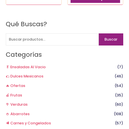
se
pue
elegi
Qué Buscas?
en
B
la
u
pági
s
Buscar
de
c
prod
a
Categorías
r
p
🥬 Ensaladas Al Vacio
(7)
o
🌮 Dulces Mexicanos
(46)
r
🔥 Ofertas
(54)
:
🍎 Frutas
(35)
🥦 Verduras
(60)
🍚 Abarrotes
(108)
🥩 Carnes y Congelados
(57)