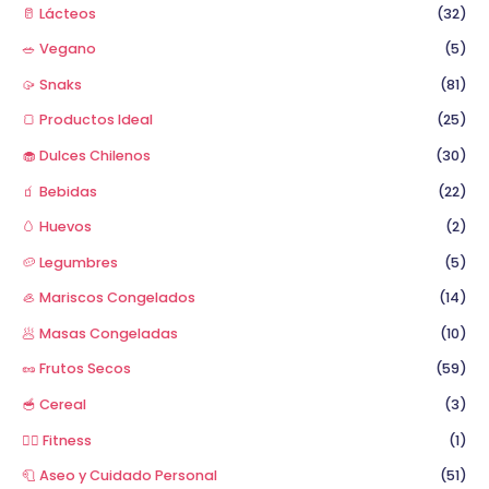
🥛 Lácteos
(32)
🥗 Vegano
(5)
🥠 Snaks
(81)
🍞 Productos Ideal
(25)
🧁 Dulces Chilenos
(30)
🧃 Bebidas
(22)
🥚 Huevos
(2)
🥔 Legumbres
(5)
🦪 Mariscos Congelados
(14)
🥟 Masas Congeladas
(10)
🥜 Frutos Secos
(59)
🥣 Cereal
(3)
🏋️‍♂️ Fitness
(1)
🧻 Aseo y Cuidado Personal
(51)