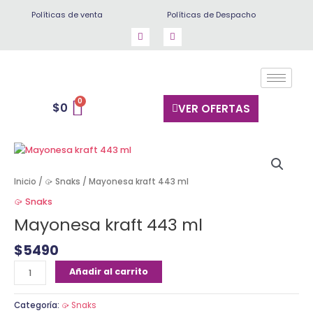
Ir
Políticas de venta
Políticas de Despacho
al
contenido
$
0
VER OFERTAS
Mayonesa
kraft
443
Inicio
/
🥠 Snaks
/ Mayonesa kraft 443 ml
ml
🥠 Snaks
cantidad
Mayonesa kraft 443 ml
$
5490
Añadir al carrito
Categoría:
🥠 Snaks