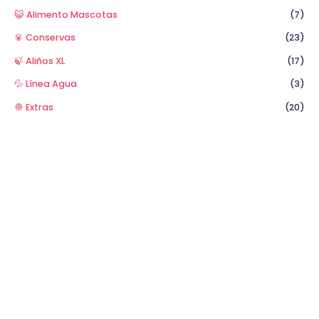
😺 Alimento Mascotas
(7)
🥫 Conservas
(23)
🍃 Aliños XL
(17)
💦 Línea Agua
(3)
🧅 Extras
(20)