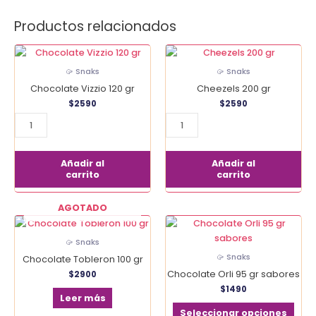
Productos relacionados
Chocolate
Cheezels
Vizzio
200
🥠 Snaks
🥠 Snaks
120
gr
Chocolate Vizzio 120 gr
Cheezels 200 gr
gr
cantidad
$
2590
$
2590
cantidad
Añadir al
Añadir al
carrito
carrito
AGOTADO
Este
prod
🥠 Snaks
tien
🥠 Snaks
Chocolate Tobleron 100 gr
múlt
Chocolate Orli 95 gr sabores
$
2900
vari
$
1490
Las
Leer más
opci
Seleccionar opciones