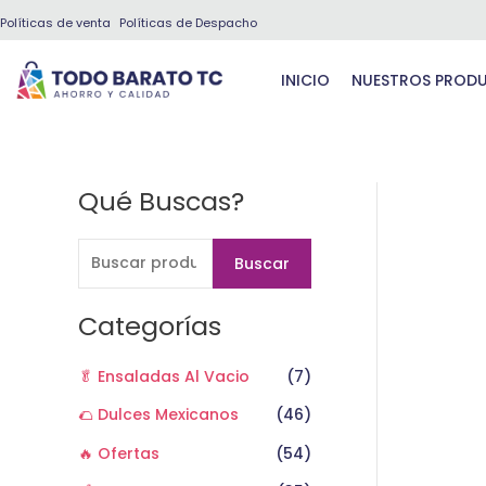
Ir
Políticas de venta
Políticas de Despacho
al
contenido
INICIO
NUESTROS PROD
Qué Buscas?
B
u
s
Buscar
c
a
Categorías
r
🥬 Ensaladas Al Vacio
(7)
p
o
🌮 Dulces Mexicanos
(46)
r
🔥 Ofertas
(54)
: