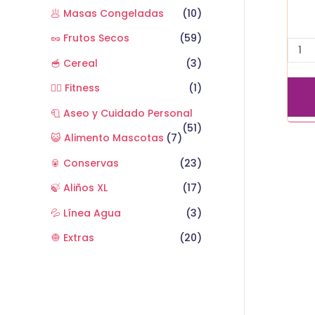
🥟 Masas Congeladas
(10)
🥜 Frutos Secos
(59)
🥣 Cereal
(3)
🏋️‍♂️ Fitness
(1)
🧻 Aseo y Cuidado Personal
(51)
😺 Alimento Mascotas
(7)
🥫 Conservas
(23)
🍃 Aliños XL
(17)
💦 Línea Agua
(3)
🧅 Extras
(20)