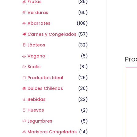
🍎 Frutas
(35)
🥦 Verduras
(60)
🍚 Abarrotes
(108)
🥩 Carnes y Congelados
(57)
🥛 Lácteos
(32)
🥗 Vegano
(5)
Pro
🥠 Snaks
(81)
Cebo
🍞 Productos Ideal
(25)
un
cant
🧁 Dulces Chilenos
(30)
🧃 Bebidas
(22)
🥚 Huevos
(2)
🥔 Legumbres
(5)
🦪 Mariscos Congelados
(14)