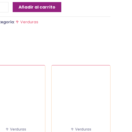
Añadir al carrito
tegoría:
🥦 Verduras
Albahaca
te
Paquete
cantidad
dad
🥦 Verduras
🥦 Verduras