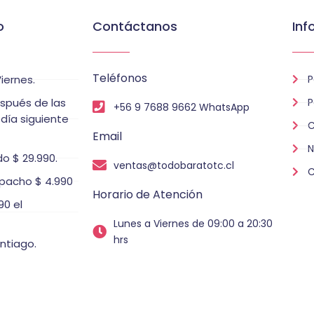
o
Contáctanos
Inf
Teléfonos
iernes.
P
espués de las
P
+56 9 7688 9662 WhatsApp
 día siguiente
C
Email
N
o $ 29.990.
ventas@todobaratotc.cl
C
pacho $ 4.990
Horario de Atención
0 el
Lunes a Viernes de 09:00 a 20:30
hrs
ntiago.