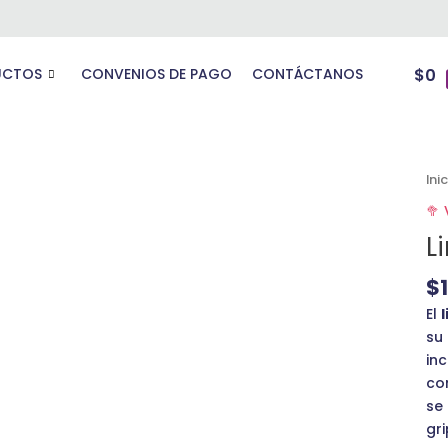
UCTOS
CONVENIOS DE PAGO
CONTÁCTANOS
$
0
Li
Ini
Sut
🥦
1/2
L
ca
$
El
su
in
co
se
gri