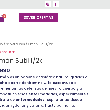
VER OFERTAS
món
cio
/
🥦 Verduras
/ Limón Sutil 1/2k
il
 Verduras
k
imón Sutil 1/2k
ntidad
1990
limón
es un potente antibiótico natural gracias a
 alto aporte de vitamina C, la
cual
ayuda a
crementar las defensas de nuestro cuerpo y a
mbatir diversas
enfermedades
, especialmente si
 trata de
enfermedades
respiratorias, desde
pe, amigdalitis y catarro, hasta pulmonía.