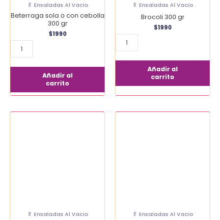
🥬 Ensaladas Al Vacio
🥬 Ensaladas Al Vacio
Beterraga sola o con cebolla
Brocoli 300 gr
300 gr
$
1990
$
1990
Añadir al
Añadir al
carrito
carrito
Poroto
Coliflor
blanco
300
con
gr
cebolla
cantidad
300
gr
cantidad
🥬 Ensaladas Al Vacio
🥬 Ensaladas Al Vacio