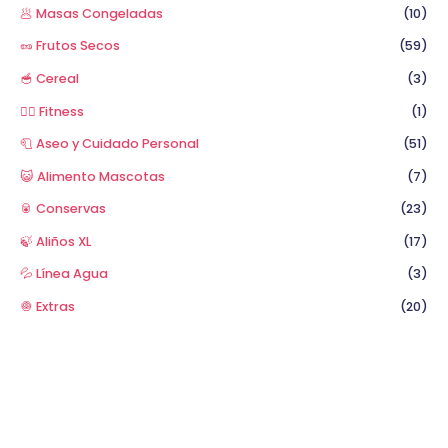
🥟 Masas Congeladas
(10)
🥜 Frutos Secos
(59)
🥣 Cereal
(3)
🏋️‍♂️ Fitness
(1)
🧻 Aseo y Cuidado Personal
(51)
😺 Alimento Mascotas
(7)
🥫 Conservas
(23)
🍃 Aliños XL
(17)
💦 Línea Agua
(3)
🧅 Extras
(20)