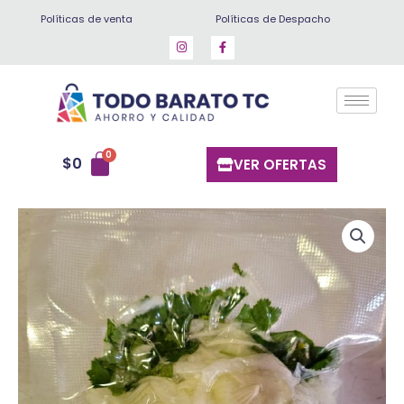
Ir
Políticas de venta
Políticas de Despacho
al
contenido
$
0
VER OFERTAS
Haba
con
cebolla
300
gr
cantidad