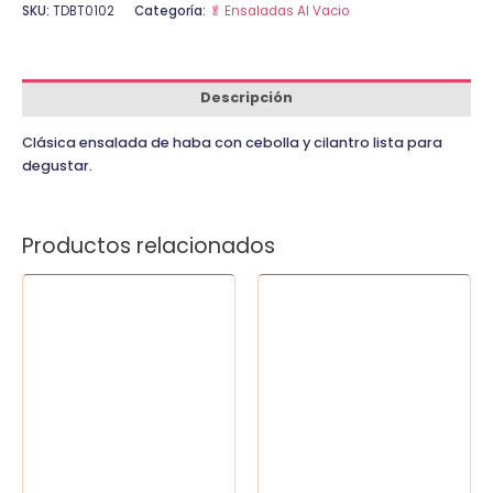
SKU:
TDBT0102
Categoría:
🥬 Ensaladas Al Vacio
Descripción
Clásica ensalada de haba con cebolla y cilantro lista para
degustar.
Productos relacionados
Beterraga
Brocoli
sola
300
o
gr
con
cantidad
cebolla
300
gr
cantidad