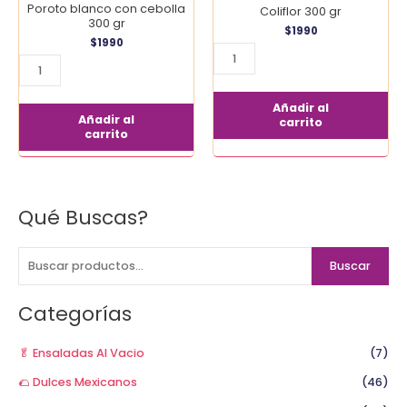
Poroto blanco con cebolla
Coliflor 300 gr
300 gr
$
1990
$
1990
Añadir al
Añadir al
carrito
carrito
Qué Buscas?
B
u
s
Buscar
c
a
Categorías
r
p
🥬 Ensaladas Al Vacio
(7)
o
🌮 Dulces Mexicanos
(46)
r