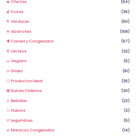
🔥 Ofertas
(54)
:
🍎 Frutas
(35)
🥦 Verduras
(60)
🍚 Abarrotes
(108)
🥩 Carnes y Congelados
(57)
🥛 Lácteos
(32)
🥗 Vegano
(5)
🥠 Snaks
(81)
🍞 Productos Ideal
(25)
🧁 Dulces Chilenos
(30)
🧃 Bebidas
(22)
🥚 Huevos
(2)
🥔 Legumbres
(5)
🦪 Mariscos Congelados
(14)