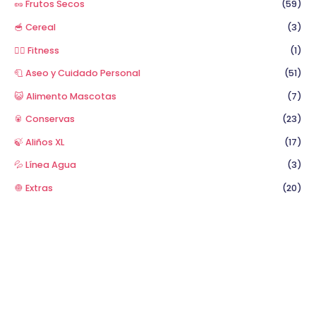
🥜 Frutos Secos
(59)
🥣 Cereal
(3)
🏋️‍♂️ Fitness
(1)
🧻 Aseo y Cuidado Personal
(51)
😺 Alimento Mascotas
(7)
🥫 Conservas
(23)
🍃 Aliños XL
(17)
💦 Línea Agua
(3)
🧅 Extras
(20)