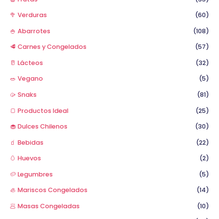
🥦 Verduras
(60)
🍚 Abarrotes
(108)
🥩 Carnes y Congelados
(57)
🥛 Lácteos
(32)
🥗 Vegano
(5)
🥠 Snaks
(81)
🍞 Productos Ideal
(25)
🧁 Dulces Chilenos
(30)
🧃 Bebidas
(22)
🥚 Huevos
(2)
🥔 Legumbres
(5)
🦪 Mariscos Congelados
(14)
🥟 Masas Congeladas
(10)