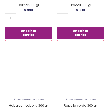
Coliflor 300 gr
Brocoli 300 gr
$
1990
$
1990
Añadir al
Añadir al
carrito
carrito
Haba
Repollo
con
verde
cebolla
300
300
gr
gr
cantidad
cantidad
🥬 Ensaladas Al Vacio
🥬 Ensaladas Al Vacio
Haba con cebolla 300 gr
Repollo verde 300 gr