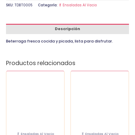
SKU:
TDBT0005
Categoría:
🥬 Ensaladas Al Vacio
Descripción
Beterraga fresca cocida y picada, lista para disfrutar.
Productos relacionados
Coliflor
Brocoli
300
300
gr
gr
cantidad
cantidad
🥬 Ensaladas Al Vacio
🥬 Ensaladas Al Vacio