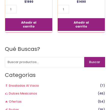
$
1990
$
1490
Añadir al
Añadir al
carrito
carrito
Qué Buscas?
B
u
s
Buscar
c
a
Categorías
r
p
🥬 Ensaladas Al Vacio
(7)
o
🌮 Dulces Mexicanos
(46)
r
🔥 Ofertas
(54)
:
🍎 Frutas
(35)