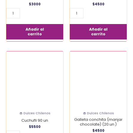
$
3000
$
4500
Añadir al
Añadir al
carrito
carrito
Cuchufli
Galleta
90
conchita
un
(manjar
cantidad
chocolate)
(20.un
)
cantidad
🧁 Dulces Chilenos
🧁 Dulces Chilenos
Galleta conchita (manjar
Cuchufli 90 un
chocolate) (20.un )
$
5500
$
4500