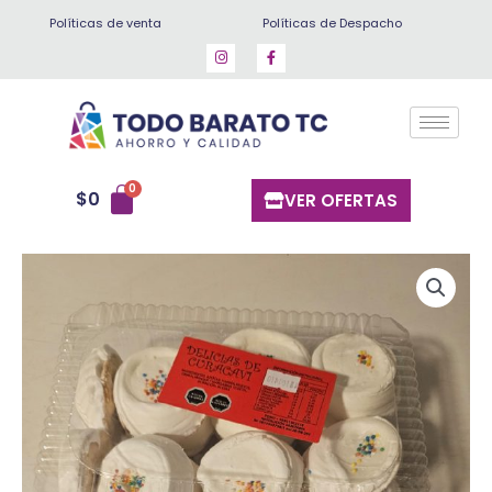
Ir
Políticas de venta
Políticas de Despacho
al
contenido
$
0
VER OFERTAS
Galletas
de
champagne
cantidad