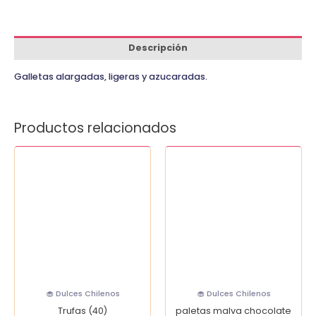
Descripción
Galletas alargadas, ligeras y azucaradas.
Productos relacionados
Trufas
paletas
(40)
malva
cantidad
chocolate
cantidad
🧁 Dulces Chilenos
🧁 Dulces Chilenos
Trufas (40)
paletas malva chocolate