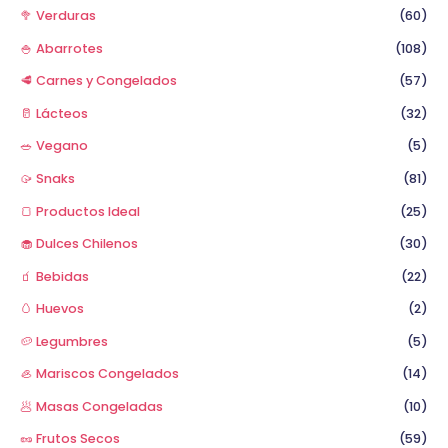
🥦 Verduras
(60)
🍚 Abarrotes
(108)
🥩 Carnes y Congelados
(57)
🥛 Lácteos
(32)
🥗 Vegano
(5)
🥠 Snaks
(81)
🍞 Productos Ideal
(25)
🧁 Dulces Chilenos
(30)
🧃 Bebidas
(22)
🥚 Huevos
(2)
🥔 Legumbres
(5)
🦪 Mariscos Congelados
(14)
🥟 Masas Congeladas
(10)
🥜 Frutos Secos
(59)