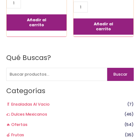
Añadir al
Añadir al
carrito
carrito
Qué Buscas?
B
u
s
Buscar
c
a
Categorías
r
p
🥬 Ensaladas Al Vacio
(7)
o
🌮 Dulces Mexicanos
(46)
r
🔥 Ofertas
(54)
:
🍎 Frutas
(35)