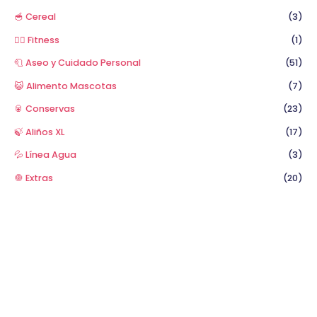
🥣 Cereal
(3)
🏋️‍♂️ Fitness
(1)
🧻 Aseo y Cuidado Personal
(51)
😺 Alimento Mascotas
(7)
🥫 Conservas
(23)
🍃 Aliños XL
(17)
💦 Línea Agua
(3)
🧅 Extras
(20)