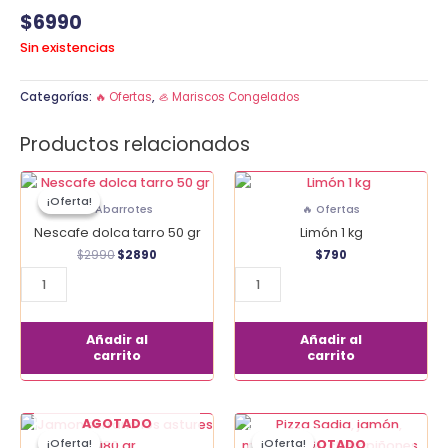
$
6990
Sin existencias
Categorías:
🔥 Ofertas
,
🦪 Mariscos Congelados
Productos relacionados
El
El
Nescafe
Limón
precio
precio
¡Oferta!
¡Oferta!
dolca
1
original
actual
🍚 Abarrotes
🔥 Ofertas
era:
es:
tarro
kg
Nescafe dolca tarro 50 gr
Limón 1 kg
$2990.
$2890.
50
cantidad
$
2990
$
2890
$
790
gr
cantidad
Añadir al
Añadir al
carrito
carrito
El
El
El
El
AGOTADO
precio
precio
precio
precio
¡Oferta!
¡Oferta!
¡Oferta!
¡Oferta!
AGOTADO
original
actual
original
actual