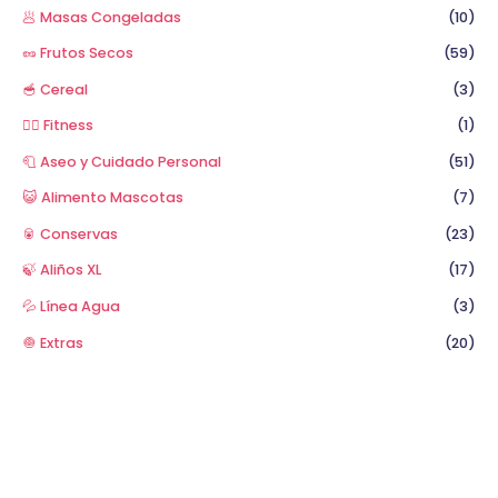
🥟 Masas Congeladas
(10)
🥜 Frutos Secos
(59)
🥣 Cereal
(3)
🏋️‍♂️ Fitness
(1)
🧻 Aseo y Cuidado Personal
(51)
😺 Alimento Mascotas
(7)
🥫 Conservas
(23)
🍃 Aliños XL
(17)
💦 Línea Agua
(3)
🧅 Extras
(20)