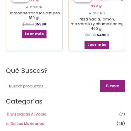
era:
es:
era:
es:
🔥 Ofertas
$8990.
$5990.
$5900.
$4900.
Jamon serrano los astures
🔥 Ofertas
180 gr
Pizza Sadia, jamón,
mozzarella y champiñones,
$
8990
$
5990
460 gr
Leer más
$
5900
$
4900
Leer más
Qué Buscas?
B
u
s
Buscar
c
a
Categorías
r
p
🥬 Ensaladas Al Vacio
(7)
o
🌮 Dulces Mexicanos
(46)
r