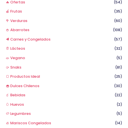
🔥 Ofertas
(54)
:
🍎 Frutas
(35)
🥦 Verduras
(60)
🍚 Abarrotes
(108)
🥩 Carnes y Congelados
(57)
🥛 Lácteos
(32)
🥗 Vegano
(5)
🥠 Snaks
(81)
🍞 Productos Ideal
(25)
🧁 Dulces Chilenos
(30)
🧃 Bebidas
(22)
🥚 Huevos
(2)
🥔 Legumbres
(5)
🦪 Mariscos Congelados
(14)